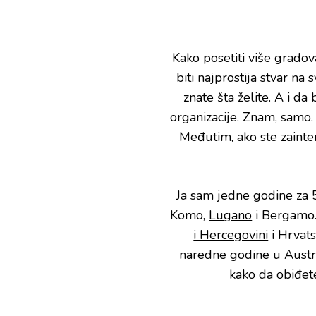
Kako posetiti više grado
biti najprostija stvar n
znate šta želite. A i d
organizacije. Znam, samo.
Međutim, ako ste zainter
Ja sam jedne godine za 
Komo,
Lugano
i Bergamo.
i Hercegovini
i Hrvats
naredne godine u
Austri
kako da obiđet