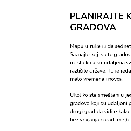
PLANIRAJTE K
GRADOVA
Mapu u ruke ili da sednete
Saznajte koji su to grado
mesta koja su udaljena s
različite države. To je je
malo vremena i novca.
Ukoliko ste smešteni u je
gradove koji su udaljeni p
drugi grad da vidite kako 
bez vraćanja nazad, među