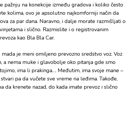
e pažnju na konekcije između gradova i koliko često
ete kolima, ovo je apsolutno najkomforniji način da
ova za par dana. Naravno, i dalje morate razmišljati o
vinjetama i slično. Razmislite i o registrovanim
prevoza kao Bla Bla Car.
i, mada je meni omiljeno prevozno sredstvo voz. Voz
an, a nema muke i glavobolje oko pitanja gde smo
tojimo, ima li prakinga…. Međutim, ima svoje mane –
stvari pa da vučete sve vreme na leđima. Takođe,
a da krenete nazad, do kada imate prevoz i slično