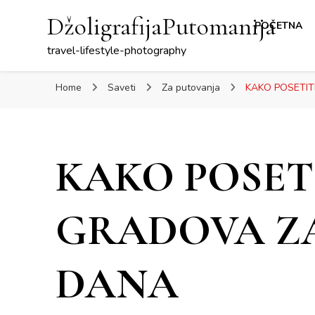
DžoligrafijaPutomanija
POČETNA
travel-lifestyle-photography
Home
Saveti
Za putovanja
KAKO POSETIT
KAKO POSETI
GRADOVA Z
DANA