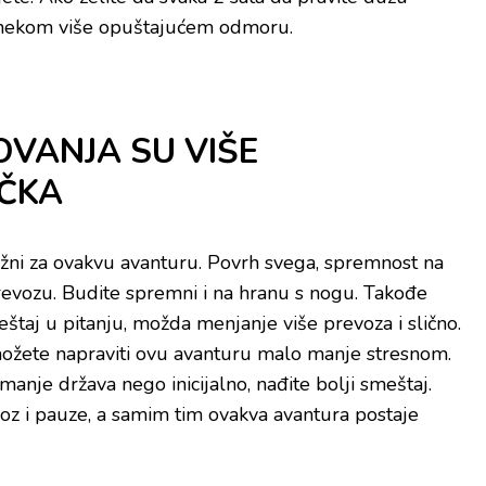
o nekom više opuštajućem odmoru.
VANJA SU VIŠE
IČKA
ažni za ovakvu avanturu. Povrh svega, spremnost na
prevozu. Budite spremni i na hranu s nogu. Takođe
štaj u pitanju, možda menjanje više prevoza i slično.
 možete napraviti ovu avanturu malo manje stresnom.
 manje država nego inicijalno, nađite bolji smeštaj.
oz i pauze, a samim tim ovakva avantura postaje