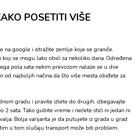
AKO POSETITI VIŠE
 na google i istražite zemlje koje se graniče.
vi koji se mogu lako obići za nekoliko dana. Određena
vega pola sata nekim prevozom nalaze se u dve
dan od najboljih načina da što više mesta obiđete za
dnom gradu i pravite izlete do drugih, izbegavajte
o 2 sata. Tako gubite vreme i nećete stići ni jedan ni
valja. Bolja varijanta je da putujete iz grada u grad
tim u tom slučaju transport može biti problem.