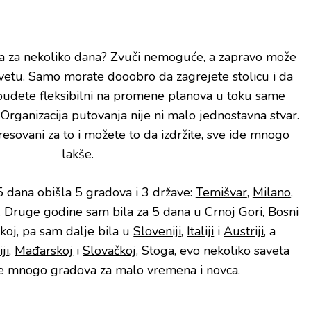
va za nekoliko dana? Zvuči nemoguće, a zapravo može
a svetu. Samo morate dooobro da zagrejete stolicu i da
a budete fleksibilni na promene planova u toku same
 Organizacija putovanja nije ni malo jednostavna stvar.
esovani za to i možete to da izdržite, sve ide mnogo
lakše.
5 dana obišla 5 gradova i 3 države:
Temišvar
,
Milano
,
 Druge godine sam bila za 5 dana u Crnoj Gori,
Bosni
koj, pa sam dalje bila u
Sloveniji
,
Italiji
i
Austriji
, a
ji
,
Mađarskoj
i
Slovačkoj
. Stoga, evo nekoliko saveta
e mnogo gradova za malo vremena i novca.