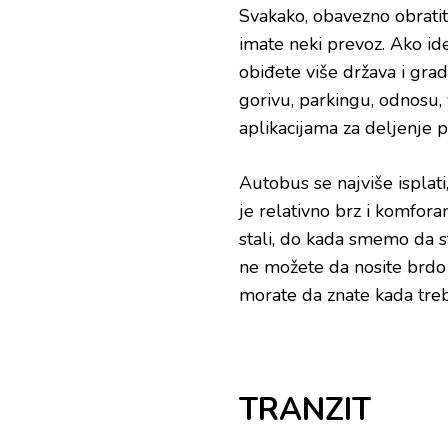
Svakako, obavezno obratit
imate neki prevoz. Ako id
obiđete više država i grad
gorivu, parkingu, odnosu, 
aplikacijama za deljenje 
Autobus se najviše isplat
je relativno brz i komfor
stali, do kada smemo da s
ne možete da nosite brdo 
morate da znate kada treb
TRANZIT