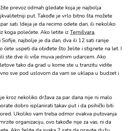
ažite prevoz odmah gledate koja je najbolja
jkvalitetniji put. Takođe je vrlo bitno šta možete
 par sati. Ideja je da recimo odete dan, ili nekoliko
d iz koga polećete. Ako letite iz
Temišvara
,
i Sofije, najbolje je da dan, dva ili 12 sati ranije
 ćete uspeti da obiđete što želite i stignete na let. I
ubili ste dve ili više muva jednim udarcem. Ako
letove tako da grad u kome ste u tranzitu vidite
ravno sve pod uslovom da vam se uklapa u budzet i
.
e kroz nekoliko država za par dana nije ni malo
ate dobro isplanirati takav put i da psihički biti
spored. Ukoliko vam treba odmor ovakva putovanja
mrzite organizaciju, ovo takođe nije za vas, ni da
jete. Ako želite da svaka 2 sata da pravite dužu