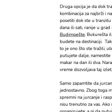
Druga opcija je da dok tr
kombinacija za najbrži i na
posetiti dok ste u tranzitu
dana ili sati, ranije u gra
Budimpešte
, Bukurešta il
budete na destinaciji. Tako
to je ono što ste tražili, 
putujete dalje, namestite 
makar na dan ili dva. Na
vreme dozvoljava taj izlet
Samo zapamtite da jurcanj
jednostavno. Zbog toga mor
spremni na jurcanje i ra
nisu trenutno za vas. Ako 
organizujete, a ni da putu