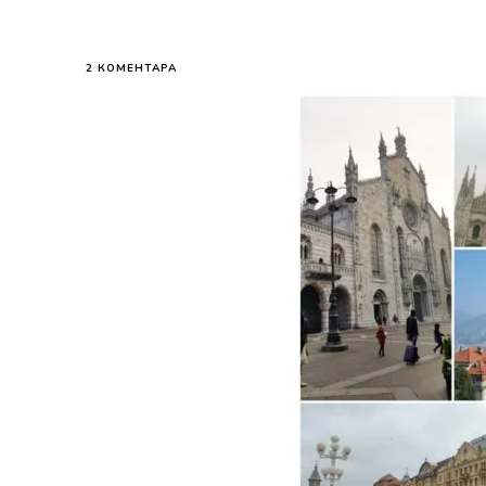
НА
2 КОМЕНТАРА
KAKO
POSETITI
VIŠE
GRADOVA
ZA
NEKOLIKO
DANA