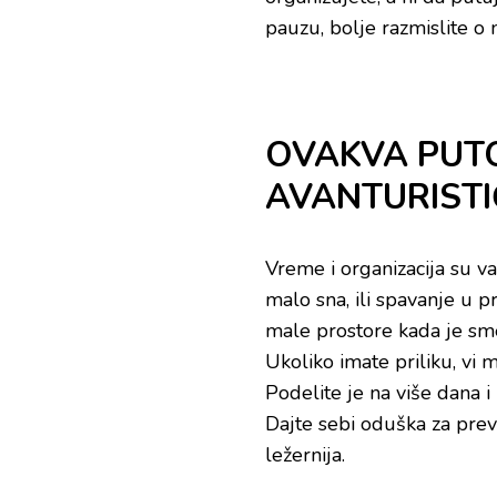
pauzu, bolje razmislite 
OVAKVA PUTO
AVANTURIST
Vreme i organizacija su v
malo sna, ili spavanje u 
male prostore kada je sme
Ukoliko imate priliku, vi
Podelite je na više dana i
Dajte sebi oduška za prev
ležernija.