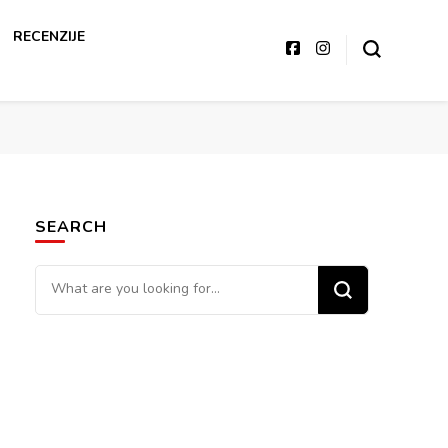
RECENZIJE
SEARCH
Looking
for
Something?