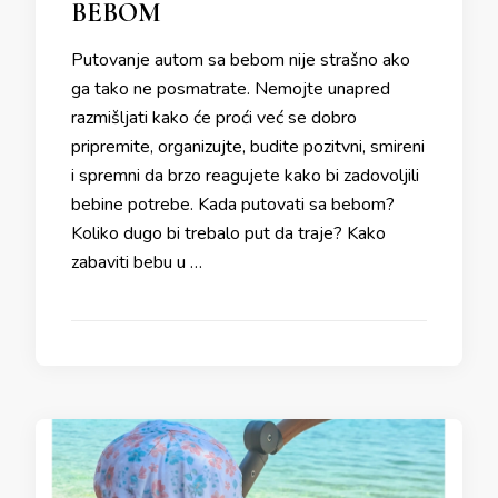
BEBOM
Putovanje autom sa bebom nije strašno ako
ga tako ne posmatrate. Nemojte unapred
razmišljati kako će proći već se dobro
pripremite, organizujte, budite pozitvni, smireni
i spremni da brzo reagujete kako bi zadovoljili
bebine potrebe. Kada putovati sa bebom?
Koliko dugo bi trebalo put da traje? Kako
zabaviti bebu u …