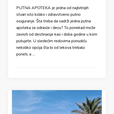
PUTNA APOTEKA je jedna od najbitnijih
stvari isto koliko i zdravstveno putno
osiguranje. Šta treba da sadrži jedna putna
apoteka za odrasle i decu? To ponekad može
zavisiti od destinacije kao i doba godine u kom
putujete. U sledećim redovima ponudiću
nekoliko opcija šta bi od lekova trebalo
poneti, a …