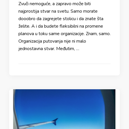
Zvuči nemoguće, a zapravo može biti
najprostija stvar na svetu. Samo morate
dooobro da zagrejete stolicu i da znate šta
želite. A i da budete fleksibilni na promene
planova u toku same organizacije. Znam, samo.
Organizacija putovanja nije ni malo
jednostavna stvar. Međutim, …