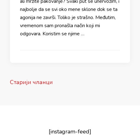
ali mrzite pakovanje? Svaki put se unervozim, i
najbolje da se svi oko mene sklone dok se ta
agonija ne završi. Toliko je strašno. Međutim,
vremenom sam pronašla način koji mi
odgovara. Koristim se njime …
Кретање
Старији чланци
чланака
[instagram-feed]