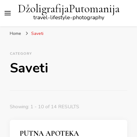
DžoligrafijaPutomanija
travel-lifestyle-photography
Home
Saveti
CATEGORY
Saveti
Showing: 1 - 10 of 14 RESULTS
PUTNA APOTEKA