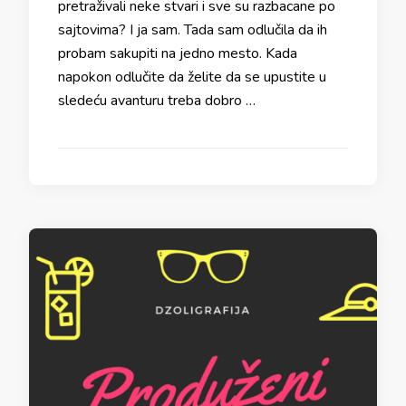
pretraživali neke stvari i sve su razbacane po
sajtovima? I ja sam. Tada sam odlučila da ih
probam sakupiti na jedno mesto. Kada
napokon odlučite da želite da se upustite u
sledeću avanturu treba dobro …