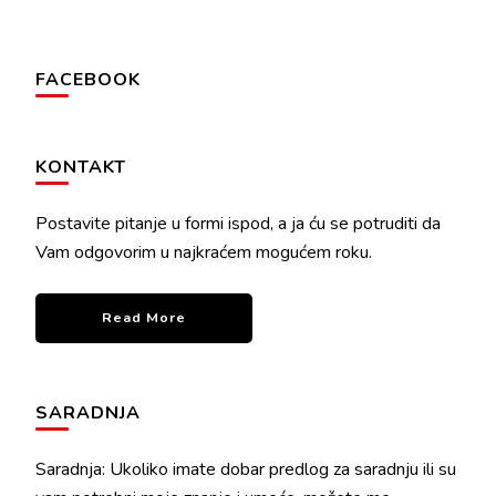
FACEBOOK
KONTAKT
Postavite pitanje u formi ispod, a ja ću se potruditi da
Vam odgovorim u najkraćem mogućem roku.
Read More
SARADNJA
Saradnja: Ukoliko imate dobar predlog za saradnju ili su