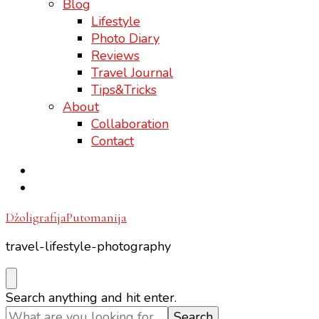
Blog
Lifestyle
Photo Diary
Reviews
Travel Journal
Tips&Tricks
About
Collaboration
Contact
DžoligrafijaPutomanija
travel-lifestyle-photography
Looking
Search anything and hit enter.
for