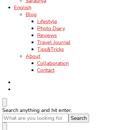
Saradnja
English
Blog
Lifestyle
Photo Diary
Reviews
Travel Journal
Tips&Tricks
About
Collaboration
Contact
Looking
Search anything and hit enter.
for
Something?