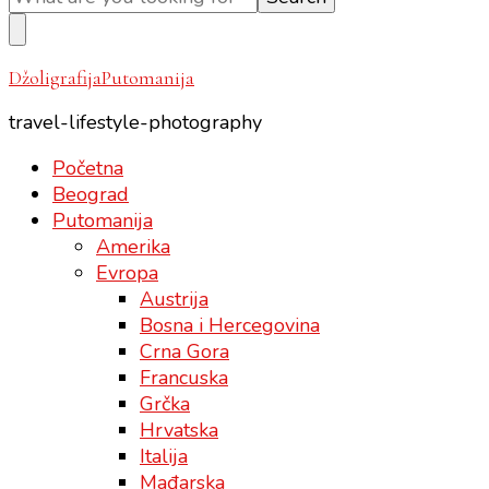
Something?
DžoligrafijaPutomanija
travel-lifestyle-photography
Početna
Beograd
Putomanija
Amerika
Evropa
Austrija
Bosna i Hercegovina
Crna Gora
Francuska
Grčka
Hrvatska
Italija
Mađarska