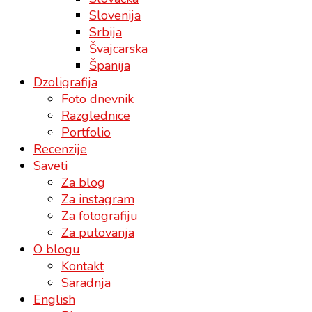
Slovenija
Srbija
Švajcarska
Španija
Dzoligrafija
Foto dnevnik
Razglednice
Portfolio
Recenzije
Saveti
Za blog
Za instagram
Za fotografiju
Za putovanja
O blogu
Kontakt
Saradnja
English