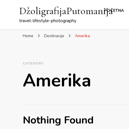
DžoligrafijaPutomanija
POČETNA
travel-lifestyle-photography
Home
Destinacije
Amerika
CATEGORY
Amerika
Nothing Found