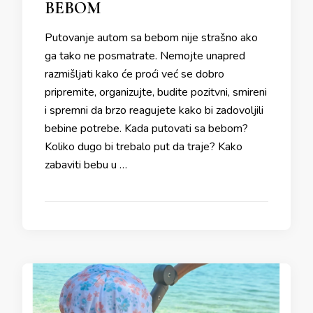
BEBOM
Putovanje autom sa bebom nije strašno ako
ga tako ne posmatrate. Nemojte unapred
razmišljati kako će proći već se dobro
pripremite, organizujte, budite pozitvni, smireni
i spremni da brzo reagujete kako bi zadovoljili
bebine potrebe. Kada putovati sa bebom?
Koliko dugo bi trebalo put da traje? Kako
zabaviti bebu u …