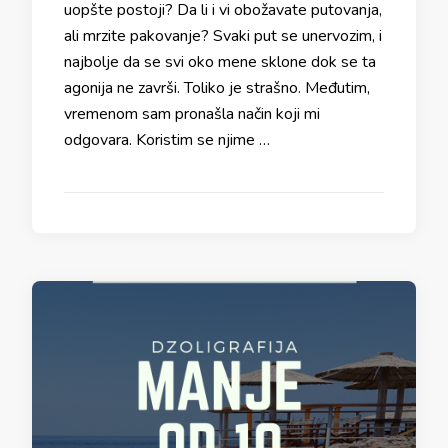
uopšte postoji? Da li i vi obožavate putovanja,
ali mrzite pakovanje? Svaki put se unervozim, i
najbolje da se svi oko mene sklone dok se ta
agonija ne završi. Toliko je strašno. Međutim,
vremenom sam pronašla način koji mi
odgovara. Koristim se njime …