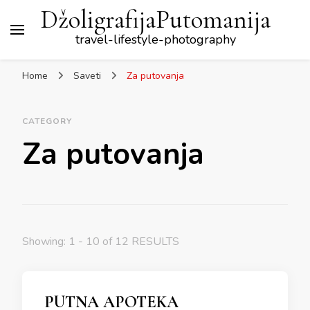
DžoligrafijaPutomanija
travel-lifestyle-photography
Home
Saveti
Za putovanja
CATEGORY
Za putovanja
Showing: 1 - 10 of 12 RESULTS
PUTNA APOTEKA