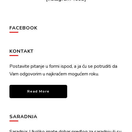
FACEBOOK
KONTAKT
Postavite pitanje u formi ispod, a ja ću se potruditi da
Vam odgovorim u najkraćem mogućem roku.
Read More
SARADNJA
Saradnja: Ukoliko imate dobar predlog za saradnju ili su