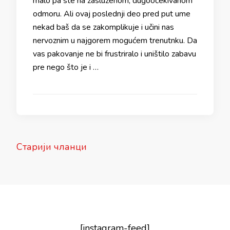
malo pa ste na zasluženom, dugoočekivanom
odmoru. Ali ovaj poslednji deo pred put ume
nekad baš da se zakomplikuje i učini nas
nervoznim u najgorem mogućem trenutnku. Da
vas pakovanje ne bi frustriralo i uništilo zabavu
pre nego što je i …
Кретање
Старији чланци
чланака
[instagram-feed]