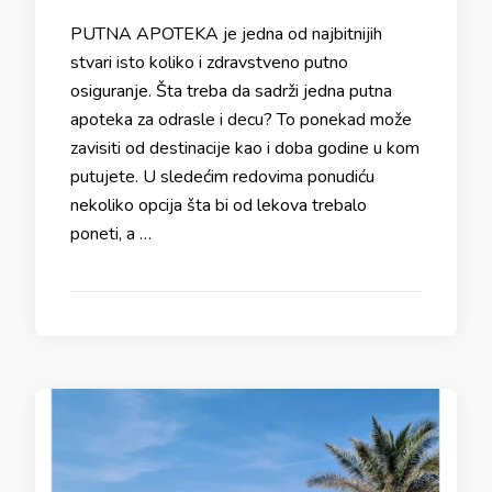
PUTNA APOTEKA je jedna od najbitnijih
stvari isto koliko i zdravstveno putno
osiguranje. Šta treba da sadrži jedna putna
apoteka za odrasle i decu? To ponekad može
zavisiti od destinacije kao i doba godine u kom
putujete. U sledećim redovima ponudiću
nekoliko opcija šta bi od lekova trebalo
poneti, a …