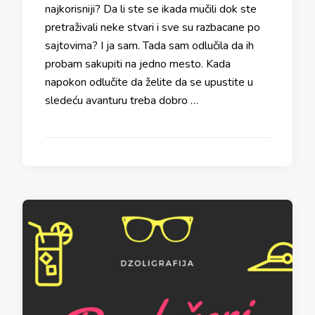
najkorisniji? Da li ste se ikada mučili dok ste
pretraživali neke stvari i sve su razbacane po
sajtovima? I ja sam. Tada sam odlučila da ih
probam sakupiti na jedno mesto. Kada
napokon odlučite da želite da se upustite u
sledeću avanturu treba dobro …