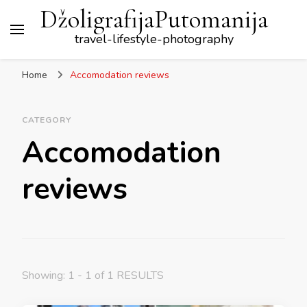
DžoligrafijaPutomanija
travel-lifestyle-photography
Home
Accomodation reviews
CATEGORY
Accomodation
reviews
Showing: 1 - 1 of 1 RESULTS