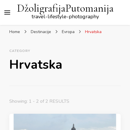
DžoligrafijaPutomanija
travel-lifestyle-photography
Home
Destinacije
Evropa
Hrvatska
CATEGORY
Hrvatska
Showing: 1 - 2 of 2 RESULTS