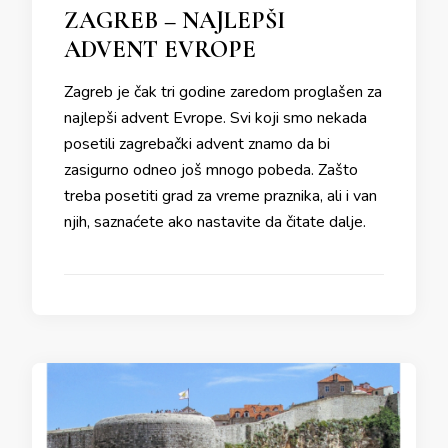
ZAGREB – NAJLEPŠI
ADVENT EVROPE
Zagreb je čak tri godine zaredom proglašen za
najlepši advent Evrope. Svi koji smo nekada
posetili zagrebački advent znamo da bi
zasigurno odneo još mnogo pobeda. Zašto
treba posetiti grad za vreme praznika, ali i van
njih, saznaćete ako nastavite da čitate dalje.