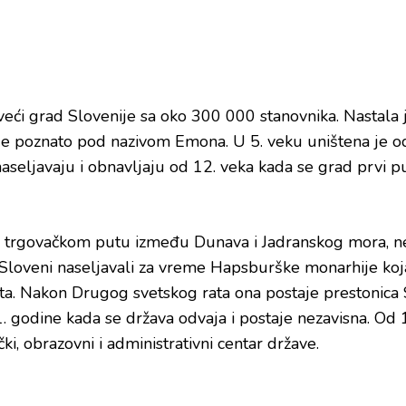
jveći grad Slovenije sa oko 300 000 stanovnika. Nastala 
je poznato pod nazivom Emona. U 5. veku uništena je o
aseljavaju i obnavljaju od 12. veka kada se grad prvi
a trgovačkom putu između Dunava i Jadranskog mora, nek
u Sloveni naseljavali za vreme Hapsburške monarhije koj
ta. Nakon Drugog svetskog rata ona postaje prestonica 
. godine kada se država odvaja i postaje nezavisna. Od 
ki, obrazovni i administrativni centar države.