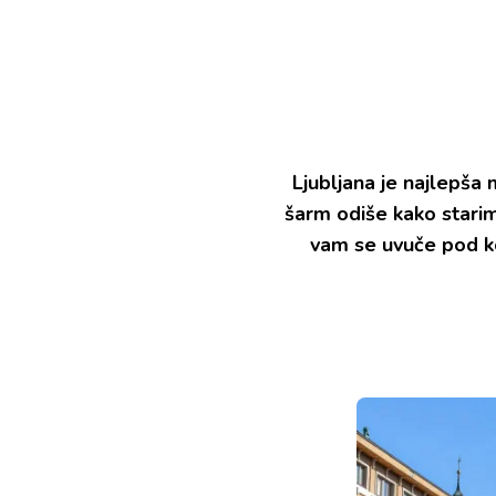
Ljubljana je najlepša
šarm odiše kako starim
vam se uvuče pod kož