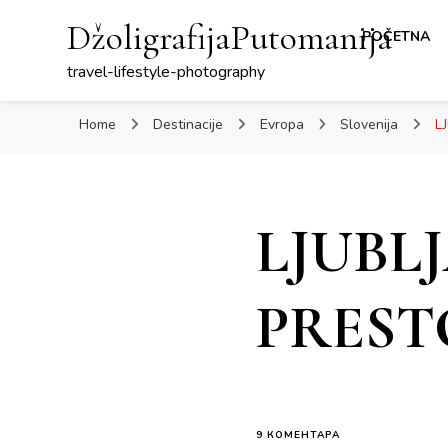
DžoligrafijaPutomanija
POČETNA
travel-lifestyle-photography
Home
Destinacije
Evropa
Slovenija
L
LJUBL
PREST
НА
9 КОМЕНТАРА