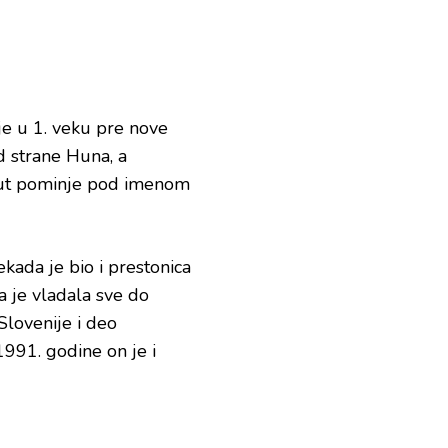
je u 1. veku pre nove
d strane Huna, a
 put pominje pod imenom
ada je bio i prestonica
a je vladala sve do
Slovenije i deo
1991. godine on je i