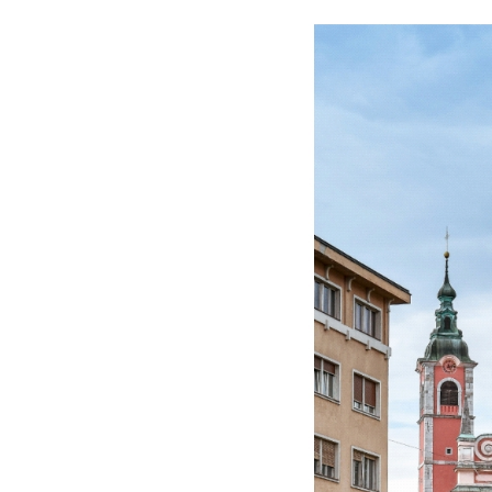
LJUBLJANA
–
ZELENA
PRESTONICA
EVROPE