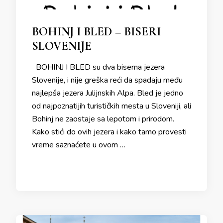
BOHINJ I BLED – BISERI
SLOVENIJE
BOHINJ I BLED su dva biserna jezera
Slovenije, i nije greška reći da spadaju među
najlepša jezera Julijnskih Alpa. Bled je jedno
od najpoznatijih turističkih mesta u Sloveniji, ali
Bohinj ne zaostaje sa lepotom i prirodom.
Kako stići do ovih jezera i kako tamo provesti
vreme saznaćete u ovom …