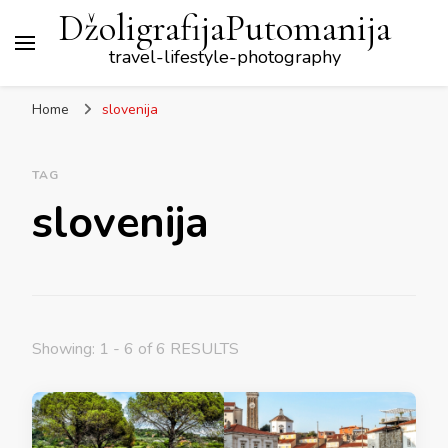
DžoligrafijaPutomanija
travel-lifestyle-photography
Home
slovenija
TAG
slovenija
Showing: 1 - 6 of 6 RESULTS