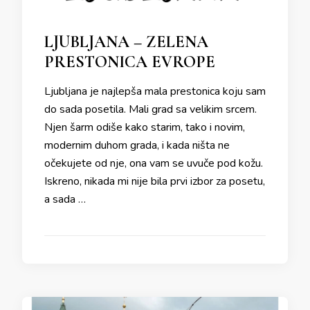
LJUBLJANA – ZELENA
PRESTONICA EVROPE
Ljubljana je najlepša mala prestonica koju sam
do sada posetila. Mali grad sa velikim srcem.
Njen šarm odiše kako starim, tako i novim,
modernim duhom grada, i kada ništa ne
očekujete od nje, ona vam se uvuče pod kožu.
Iskreno, nikada mi nije bila prvi izbor za posetu,
a sada …