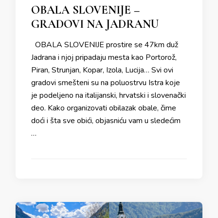
OBALA SLOVENIJE –
GRADOVI NA JADRANU
OBALA SLOVENIJE prostire se 47km duž
Jadrana i njoj pripadaju mesta kao Portorož,
Piran, Strunjan, Kopar, Izola, Lucija… Svi ovi
gradovi smešteni su na poluostrvu Istra koje
je podeljeno na italijanski, hrvatski i slovenački
deo. Kako organizovati obilazak obale, čime
doći i šta sve obići, objasniću vam u sledećim
…