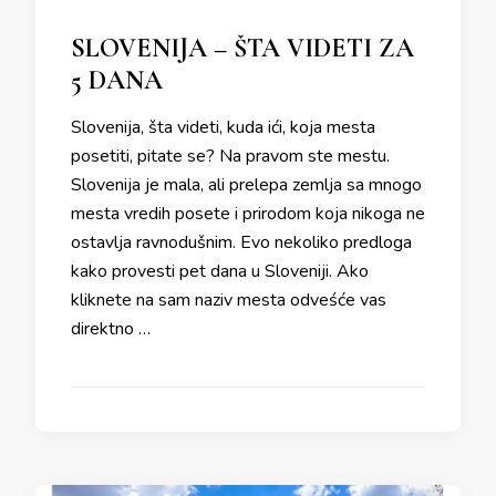
SLOVENIJA – ŠTA VIDETI ZA
5 DANA
Slovenija, šta videti, kuda ići, koja mesta
posetiti, pitate se? Na pravom ste mestu.
Slovenija je mala, ali prelepa zemlja sa mnogo
mesta vredih posete i prirodom koja nikoga ne
ostavlja ravnodušnim. Evo nekoliko predloga
kako provesti pet dana u Sloveniji. Ako
kliknete na sam naziv mesta odveśće vas
direktno …