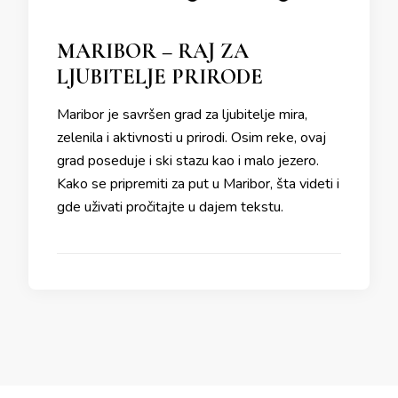
MARIBOR – RAJ ZA
LJUBITELJE PRIRODE
Maribor je savršen grad za ljubitelje mira,
zelenila i aktivnosti u prirodi. Osim reke, ovaj
grad poseduje i ski stazu kao i malo jezero.
Kako se pripremiti za put u Maribor, šta videti i
gde uživati pročitajte u dajem tekstu.