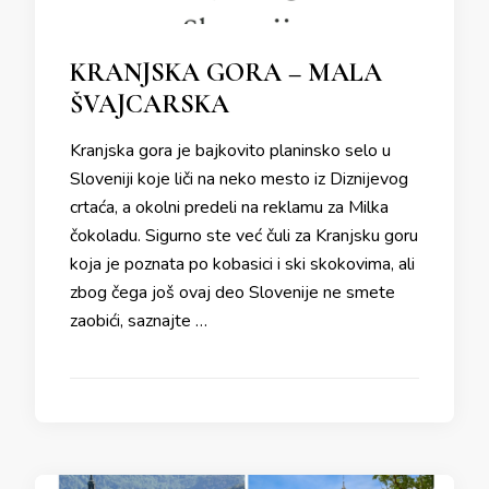
KRANJSKA GORA – MALA
ŠVAJCARSKA
Kranjska gora je bajkovito planinsko selo u
Sloveniji koje liči na neko mesto iz Diznijevog
crtaća, a okolni predeli na reklamu za Milka
čokoladu. Sigurno ste već čuli za Kranjsku goru
koja je poznata po kobasici i ski skokovima, ali
zbog čega još ovaj deo Slovenije ne smete
zaobići, saznajte …