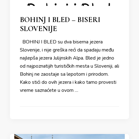
BOHINJ I BLED – BISERI
SLOVENIJE
BOHINJ I BLED su dva biserna jezera
Slovenije, i nije greška reći da spadaju među
najlepša jezera Julijnskih Alpa. Bled je jedno
od najpoznatijih turističkih mesta u Sloveniji, ali
Bohinj ne zaostaje sa lepotom i prirodom.
Kako stići do ovih jezera i kako tamo provesti
vreme saznaćete u ovom …