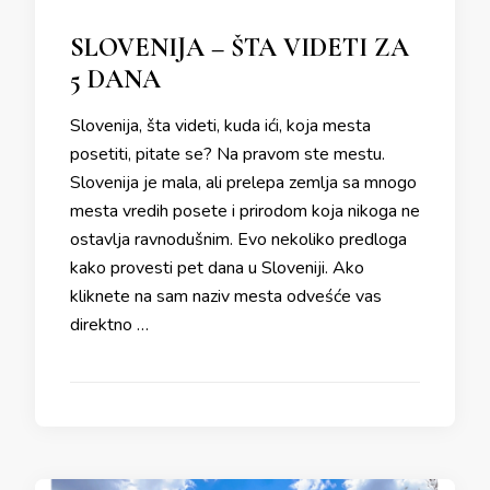
SLOVENIJA – ŠTA VIDETI ZA
5 DANA
Slovenija, šta videti, kuda ići, koja mesta
posetiti, pitate se? Na pravom ste mestu.
Slovenija je mala, ali prelepa zemlja sa mnogo
mesta vredih posete i prirodom koja nikoga ne
ostavlja ravnodušnim. Evo nekoliko predloga
kako provesti pet dana u Sloveniji. Ako
kliknete na sam naziv mesta odveśće vas
direktno …