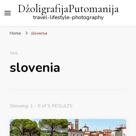
DžoligrafijaPutomanija
travel-lifestyle-photography
Home
slovenia
TAG
slovenia
Showing: 1 - 5 of 5 RESULTS