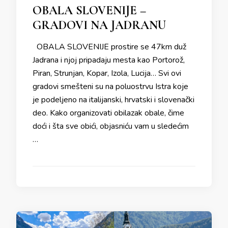
OBALA SLOVENIJE –
GRADOVI NA JADRANU
OBALA SLOVENIJE prostire se 47km duž
Jadrana i njoj pripadaju mesta kao Portorož,
Piran, Strunjan, Kopar, Izola, Lucija… Svi ovi
gradovi smešteni su na poluostrvu Istra koje
je podeljeno na italijanski, hrvatski i slovenački
deo. Kako organizovati obilazak obale, čime
doći i šta sve obići, objasniću vam u sledećim
…