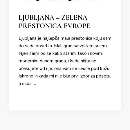
LJUBLJANA – ZELENA
PRESTONICA EVROPE
Ljubljana je najlepša mala prestonica koju sam
do sada posetila. Mali grad sa velikim srcem.
Njen šarm odiše kako starim, tako i novim,
modernim duhom grada, i kada ništa ne
očekujete od nje, ona vam se uvuče pod kožu.
Iskreno, nikada mi nije bila prvi izbor za posetu,
a sada …