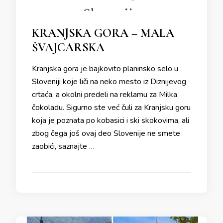
KRANJSKA GORA – MALA
ŠVAJCARSKA
Kranjska gora je bajkovito planinsko selo u
Sloveniji koje liči na neko mesto iz Diznijevog
crtaća, a okolni predeli na reklamu za Milka
čokoladu. Sigurno ste već čuli za Kranjsku goru
koja je poznata po kobasici i ski skokovima, ali
zbog čega još ovaj deo Slovenije ne smete
zaobići, saznajte …