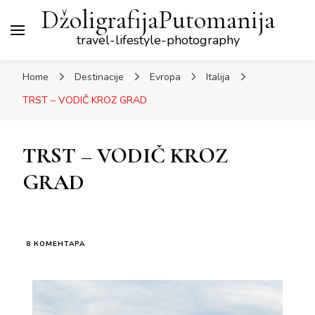
DžoligrafijaPutomanija
travel-lifestyle-photography
Home
Destinacije
Evropa
Italija
TRST – VODIČ KROZ GRAD
TRST – VODIČ KROZ
GRAD
НА
8 КОМЕНТАРА
TRST
–
VODIČ
KROZ
GRAD