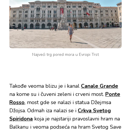
Najveći trg pored mora u Evropi Trst
Takođe veoma blizu je i kanal
Canale Grande
na kome su i čuveni zeleni i crveni most.
Ponte
Rosso
, most gde se nalazi i statua Džejmsa
Džojsa. Odmah iza nalazi se i
Crkva Svetog
Spiridona
koja je najstariji pravoslavni hram na
Balkanu i veoma podseća na hram Svetog Save