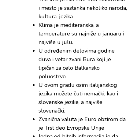
i mesto je sastanka nekoliko naroda,
kultura, jezika..
Klima je mediteranska, a
temperature su najniže u januaru i
najviše u julu.
U određenim delovima godine
duva i vetar zvani Bura koji je
tipičan za celo Balkansko
poluostrvo.
U ovom gradu osim italijanskog
jezika možete čuti nemački, kao i
slovenske jezike, a najviše
slovenački.
Zvanična valuta je Euro obzirom da
je Trst deo Evropske Unije
Jedna od bitnih informacija je da