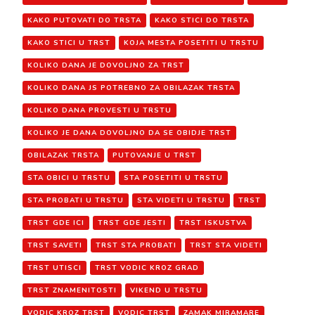
KAKO PUTOVATI DO TRSTA
KAKO STICI DO TRSTA
KAKO STICI U TRST
KOJA MESTA POSETITI U TRSTU
KOLIKO DANA JE DOVOLJNO ZA TRST
KOLIKO DANA JS POTREBNO ZA OBILAZAK TRSTA
KOLIKO DANA PROVESTI U TRSTU
KOLIKO JE DANA DOVOLJNO DA SE OBIDJE TRST
OBILAZAK TRSTA
PUTOVANJE U TRST
STA OBICI U TRSTU
STA POSETITI U TRSTU
STA PROBATI U TRSTU
STA VIDETI U TRSTU
TRST
TRST GDE ICI
TRST GDE JESTI
TRST ISKUSTVA
TRST SAVETI
TRST STA PROBATI
TRST STA VIDETI
TRST UTISCI
TRST VODIC KROZ GRAD
TRST ZNAMENITOSTI
VIKEND U TRSTU
VODIC KROZ TRST
VODIC TRST
ZAMAK MIRAMARE