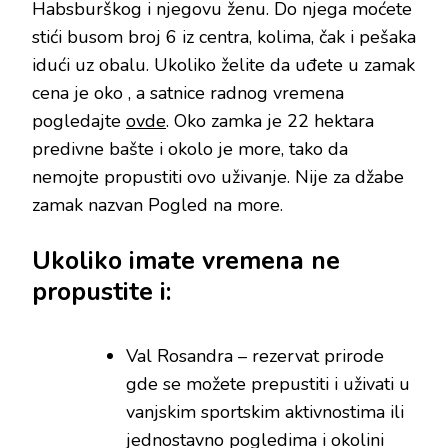
Habsburškog i njegovu ženu. Do njega moćete
stići busom broj 6 iz centra, kolima, čak i pešaka
idući uz obalu. Ukoliko želite da uđete u zamak
cena je oko , a satnice radnog vremena
pogledajte
ovde
. Oko zamka je 22 hektara
predivne bašte i okolo je more, tako da
nemojte propustiti ovo uživanje. Nije za džabe
zamak nazvan Pogled na more.
Ukoliko imate vremena ne
propustite i:
Val Rosandra – rezervat prirode
gde se možete prepustiti i uživati u
vanjskim sportskim aktivnostima ili
jednostavno pogledima i okolini