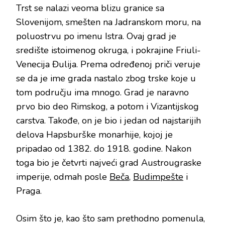
Trst se nalazi veoma blizu granice sa
Slovenijom, smešten na Jadranskom moru, na
poluostrvu po imenu Istra. Ovaj grad je
središte istoimenog okruga, i pokrajine Friuli-
Venecija Đulija. Prema određenoj priči veruje
se da je ime grada nastalo zbog trske koje u
tom području ima mnogo. Grad je naravno
prvo bio deo Rimskog, a potom i Vizantijskog
carstva. Takođe, on je bio i jedan od najstarijih
delova Hapsburške monarhije, kojoj je
pripadao od 1382. do 1918. godine. Nakon
toga bio je četvrti najveći grad Austrougraske
imperije, odmah posle
Beča
,
Budimpešte
i
Praga.
Osim što je, kao što sam prethodno pomenula,