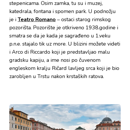
stepenicama. Osim zamka, tu su i muzej,
katedrala, fontana i spomen park. U podnožju
je i
Teatro Romano
– ostaci starog rimskog
pozorišta. Pozorište je otkriveno 1938.godine i
smatra se da je kada je sagrađeno u 1.veku
p.n.e. stajalo tik uz more. U blizini možete videti
i Arco di Riccardo koji je predstavljao malu
gradsku kapiju, a ime nosi po čuvenom
engleskom kralju Ričard lavljeg srca koji je bio
zarobljen u Trstu nakon krstaških ratova.