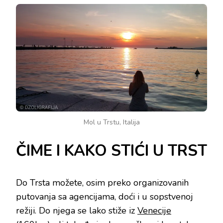
Mol u Trstu, Italija
ČIME I KAKO STIĆI U TRST
Do Trsta možete, osim preko organizovanih
putovanja sa agencijama, doći i u sopstvenoj
režiji. Do njega se lako stiže iz
Venecije