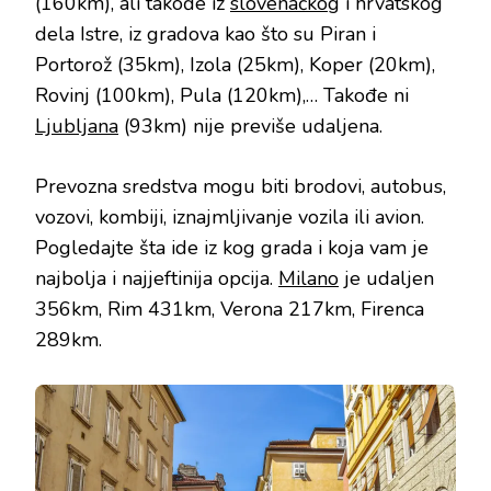
(160km), ali takođe iz
slovenačkog
i hrvatskog
dela Istre, iz gradova kao što su Piran i
Portorož (35km), Izola (25km), Koper (20km),
Rovinj (100km), Pula (120km),… Takođe ni
Ljubljana
(93km) nije previše udaljena.
Prevozna sredstva mogu biti brodovi, autobus,
vozovi, kombiji, iznajmljivanje vozila ili avion.
Pogledajte šta ide iz kog grada i koja vam je
najbolja i najjeftinija opcija.
Milano
je udaljen
356km, Rim 431km, Verona 217km, Firenca
289km.