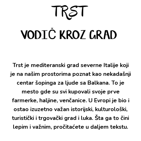
Trst je mediteranski grad severne Italije koji
je na našim prostorima poznat kao nekadašnji
centar šopinga za ljude sa Balkana. To je
mesto gde su svi kupovali svoje prve
farmerke, haljine, venčanice. U Evropi je bio i
ostao izuzetno važan istorijski, kulturološki,
turistički i trgovački grad i luka. Šta ga to čini
lepim i važnim, pročitaćete u daljem tekstu.