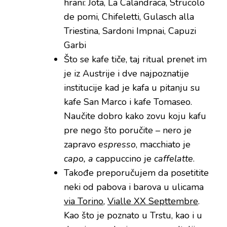
hrani: Jota, La Calandraca, Strucolo
de pomi, Chifeletti, Gulasch alla
Triestina, Sardoni Impnai, Capuzi
Garbi
Što se kafe tiče, taj ritual prenet im
je iz Austrije i dve najpoznatije
institucije kad je kafa u pitanju su
kafe San Marco i kafe Tomaseo.
Naučite dobro kako zovu koju kafu
pre nego što poručite – nero je
zapravo
espresso
, macchiato je
capo, a
cappuccino je
caffelatte
.
Takođe preporučujem da posetitite
neki od pabova i barova u ulicama
via Torino
,
Vialle XX Septtembre
.
Kao što je poznato u Trstu, kao i u