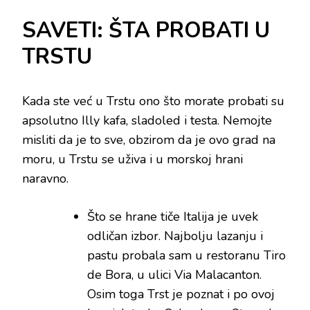
SAVETI: ŠTA PROBATI U
TRSTU
Kada ste već u Trstu ono što morate probati su
apsolutno Illy kafa, sladoled i testa. Nemojte
misliti da je to sve, obzirom da je ovo grad na
moru, u Trstu se uživa i u morskoj hrani
naravno.
Što se hrane tiče Italija je uvek
odličan izbor. Najbolju lazanju i
pastu probala sam u restoranu Tiro
de Bora, u ulici Via Malacanton.
Osim toga Trst je poznat i po ovoj