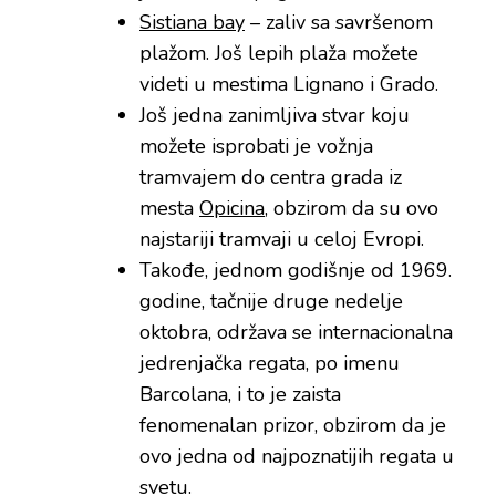
Sistiana bay
– zaliv sa savršenom
plažom. Još lepih plaža možete
videti u mestima Lignano i Grado.
Još jedna zanimljiva stvar koju
možete isprobati je vožnja
tramvajem do centra grada iz
mesta
Opicina
, obzirom da su ovo
najstariji tramvaji u celoj Evropi.
Takođe, jednom godišnje od 1969.
godine, tačnije druge nedelje
oktobra, održava se internacionalna
jedrenjačka regata, po imenu
Barcolana, i to je zaista
fenomenalan prizor, obzirom da je
ovo jedna od najpoznatijih regata u
svetu.