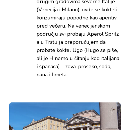
drugim gradovima severne Italije
(Venecija i Milano), ovde se kokteli
konzumiraju popodne kao aperitiv
pred večeru. Na venecijanskom
području svi probaju Aperol Spritz,
a u Trstu ja preporučujem da
probate koktel Ugo (Hugo se piše,
ali je H nemo u čitanju kod italijana
i španaca) – zova, proseko, soda,
nana i limeta.