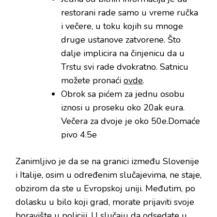
restorani rade samo u vreme ručka
i večere, u toku kojih su mnoge
druge ustanove zatvorene. Što
dalje implicira na činjenicu da u
Trstu svi rade dvokratno. Satnicu
možete pronaći
ovde
.
Obrok sa pićem za jednu osobu
iznosi u proseku oko 20ak eura.
Večera za dvoje je oko 50e.Domaće
pivo 4.5e
Zanimljivo je da se na granici između Slovenije
i Italije, osim u određenim slučajevima, ne staje,
obzirom da ste u Evropskoj uniji. Međutim, po
dolasku u bilo koji grad, morate prijaviti svoje
boravište u policiji. U slučaju da odsedate u