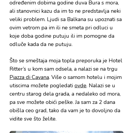
određenim dobima godine duva Bura s mora,
ali stanovnici kazu da im to ne predstavlja neki
veliki problem. Ljudi sa Balkana su upoznati sa
ovim vetrom pa im ili ne smeta pri odluci u
koje doba godine putuju ili im pomogne da
odluče kada da ne putuju.
Što se smeštaja moja topla preporuka je Hotel
Ritter’s u kom sam odsela, a nalazi se na trgu
Piazza di Cavana
. Više o samom hotelu i mojim
utiscima možete pogledati
ovde
. Nalazi se u
centru starog dela grada, a nedaleko od mora,
pa sve možete obići peške. Ja sam za 2 dana
obišla ceo grad, tako da vam je to dovoljno da
vidite sve što želite.