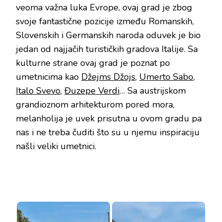
veoma važna luka Evrope, ovaj grad je zbog
svoje fantastične pozicije između Romanskih,
Slovenskih i Germanskih naroda oduvek je bio
jedan od najjačih turističkih gradova Italije. Sa
kulturne strane ovaj grad je poznat po
umetnicima kao
Džejms Džojs
,
Umerto Sabo
,
Italo Svevo
,
Đuzepe Verdi
… Sa austrijskom
grandioznom arhitekturom pored mora,
melanholija je uvek prisutna u ovom gradu pa
nas i ne treba čuditi što su u njemu inspiraciju
našli veliki umetnici.