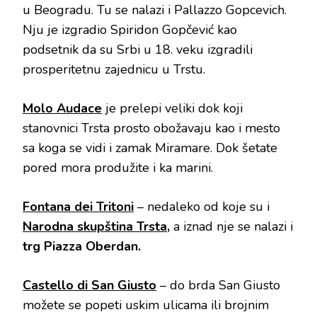
u Beogradu. Tu se nalazi i Pallazzo Gopcevich.
Nju je izgradio Spiridon Gopčević kao
podsetnik da su Srbi u 18. veku izgradili
prosperitetnu zajednicu u Trstu.
Molo Audace
je prelepi veliki dok koji
stanovnici Trsta prosto obožavaju kao i mesto
sa koga se vidi i zamak Miramare. Dok šetate
pored mora produžite i ka marini.
Fontana dei Tritoni
– nedaleko od koje su i
Narodna skupština Trsta
,
a iznad nje se nalazi i
trg Piazza Oberdan.
Castello di San Giusto
– do brda San Giusto
možete se popeti uskim ulicama ili brojnim