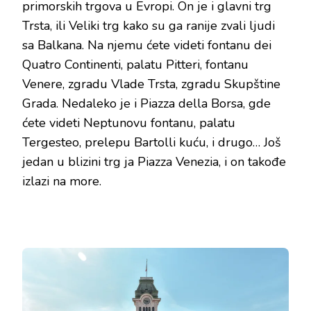
primorskih trgova u Evropi. On je i glavni trg
Trsta, ili Veliki trg kako su ga ranije zvali ljudi
sa Balkana. Na njemu ćete videti fontanu dei
Quatro Continenti, palatu Pitteri, fontanu
Venere, zgradu Vlade Trsta, zgradu Skupštine
Grada. Nedaleko je i Piazza della Borsa, gde
ćete videti Neptunovu fontanu, palatu
Tergesteo, prelepu Bartolli kuću, i drugo… Još
jedan u blizini trg ja Piazza Venezia, i on takođe
izlazi na more.