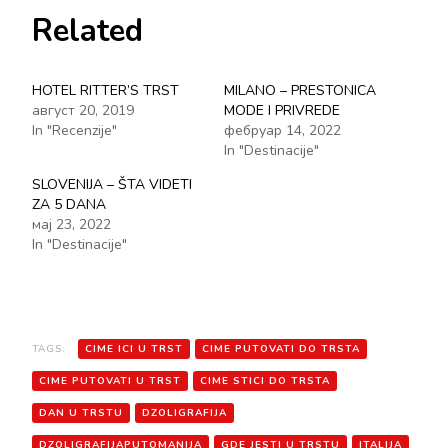
Related
HOTEL RITTER’S TRST
MILANO – PRESTONICA
август 20, 2019
MODE I PRIVREDE
In "Recenzije"
фебруар 14, 2022
In "Destinacije"
SLOVENIJA – ŠTA VIDETI
ZA 5 DANA
мај 23, 2022
In "Destinacije"
TAGS:
CIME ICI U TRST
CIME PUTOVATI DO TRSTA
CIME PUTOVATI U TRST
CIME STICI DO TRSTA
DAN U TRSTU
DZOLIGRAFIJA
DZOLIGRAFIJAPUTOMANIJA
GDE JESTI U TRSTU
ITALIJA