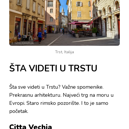
Trst, Italija
ŠTA VIDETI U TRSTU
Šta sve videti u Trstu? Važne spomenike.
Prekrasnu arhitekturu. Najveći trg na moru u
Evropi. Staro rimsko pozorište. I to je samo
početak.
Citta Vechia