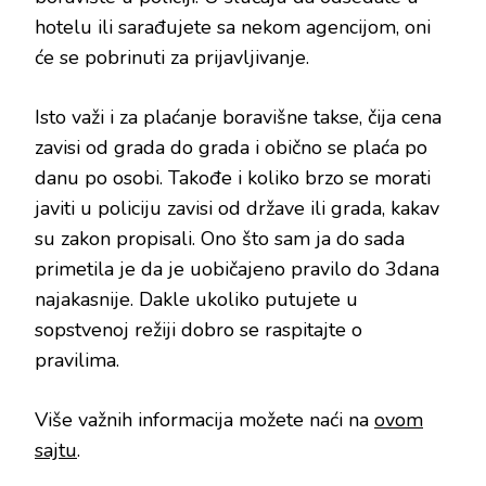
hotelu ili sarađujete sa nekom agencijom, oni
će se pobrinuti za prijavljivanje.
Isto važi i za plaćanje boravišne takse, čija cena
zavisi od grada do grada i obično se plaća po
danu po osobi. Takođe i koliko brzo se morati
javiti u policiju zavisi od države ili grada, kakav
su zakon propisali. Ono što sam ja do sada
primetila je da je uobičajeno pravilo do 3dana
najakasnije. Dakle ukoliko putujete u
sopstvenoj režiji dobro se raspitajte o
pravilima.
Više važnih informacija možete naći na
ovom
sajtu
.