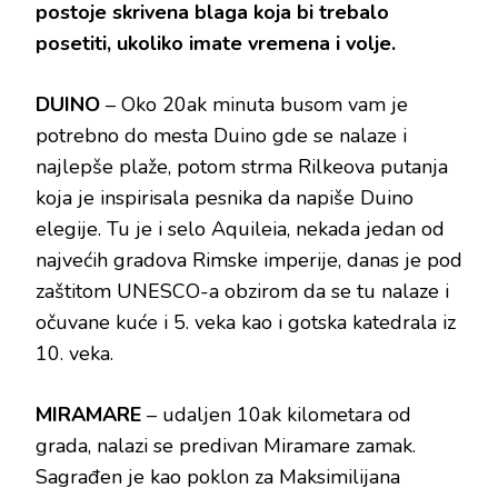
postoje skrivena blaga koja bi trebalo
posetiti, ukoliko imate vremena i volje.
DUINO
– Oko 20ak minuta busom vam je
potrebno do mesta Duino gde se nalaze i
najlepše plaže, potom strma Rilkeova putanja
koja je inspirisala pesnika da napiše Duino
elegije. Tu je i selo Aquileia, nekada jedan od
najvećih gradova Rimske imperije, danas je pod
zaštitom UNESCO-a obzirom da se tu nalaze i
očuvane kuće i 5. veka kao i gotska katedrala iz
10. veka.
MIRAMARE
– udaljen 10ak kilometara od
grada, nalazi se predivan Miramare zamak.
Sagrađen je kao poklon za Maksimilijana