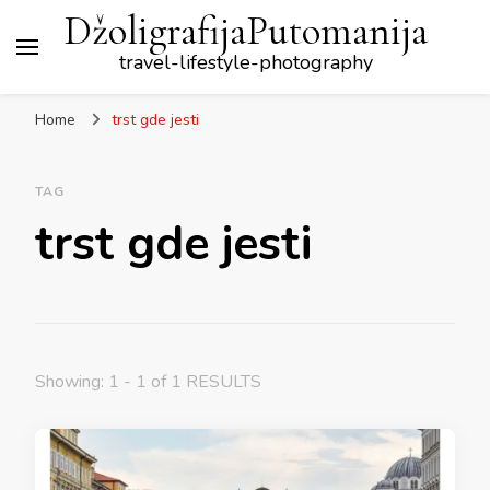
DžoligrafijaPutomanija
travel-lifestyle-photography
Home
trst gde jesti
TAG
trst gde jesti
Showing: 1 - 1 of 1 RESULTS