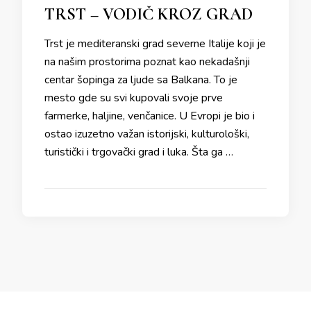
TRST – VODIČ KROZ GRAD
Trst je mediteranski grad severne Italije koji je
na našim prostorima poznat kao nekadašnji
centar šopinga za ljude sa Balkana. To je
mesto gde su svi kupovali svoje prve
farmerke, haljine, venčanice. U Evropi je bio i
ostao izuzetno važan istorijski, kulturološki,
turistički i trgovački grad i luka. Šta ga …