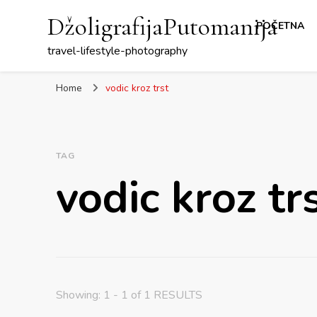
DžoligrafijaPutomanija
POČETNA
travel-lifestyle-photography
Home
vodic kroz trst
TAG
vodic kroz tr
Showing: 1 - 1 of 1 RESULTS