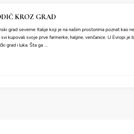
ODIČ KROZ GRAD
nski grad severne Italije koji je na našim prostorima poznat kao n
vi kupovali svoje prve farmerke, haljine, venčanice. U Evropi je bio
ački grad i luka. Šta ga …