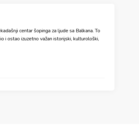
ekadašnji centar šopinga za ljude sa Balkana. To
 i ostao izuzetno važan istorijski, kulturološki,