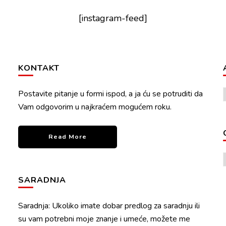
[instagram-feed]
KONTAKT
Postavite pitanje u formi ispod, a ja ću se potruditi da
Vam odgovorim u najkraćem mogućem roku.
Read More
SARADNJA
Saradnja: Ukoliko imate dobar predlog za saradnju ili
su vam potrebni moje znanje i umeće, možete me