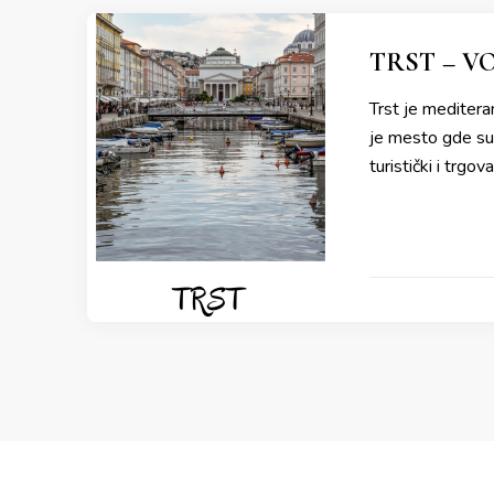
TRST – V
Trst je meditera
je mesto gde su s
turistički i trgov