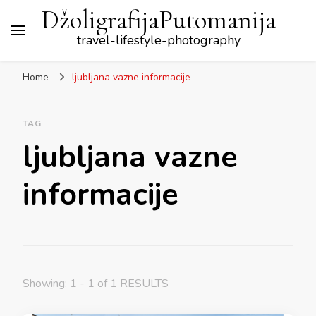
DžoligrafijaPutomanija
travel-lifestyle-photography
Home
ljubljana vazne informacije
TAG
ljubljana vazne
informacije
Showing: 1 - 1 of 1 RESULTS