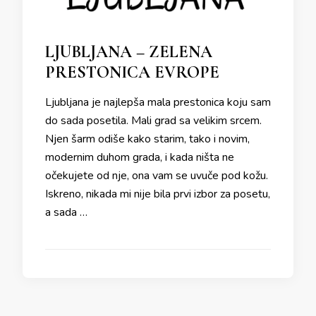
LJUBLJANA – ZELENA
PRESTONICA EVROPE
Ljubljana je najlepša mala prestonica koju sam
do sada posetila. Mali grad sa velikim srcem.
Njen šarm odiše kako starim, tako i novim,
modernim duhom grada, i kada ništa ne
očekujete od nje, ona vam se uvuče pod kožu.
Iskreno, nikada mi nije bila prvi izbor za posetu,
a sada …