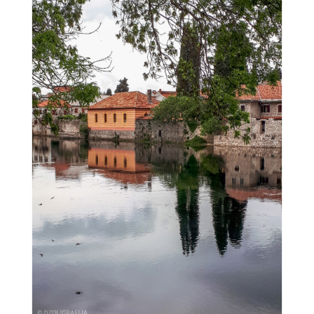
GRAD
U
BIH