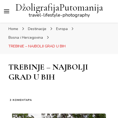
DžoligrafijaPutomanija
travel-lifestyle-photography
Home
Destinacije
Evropa
Bosna i Hercegovina
TREBINJE – NAJBOLJI GRAD U BIH
TREBINJE – NAJBOLJI
GRAD U BIH
НА
3 КОМЕНТАРА
TREBINJE
–
NAJBOLJI