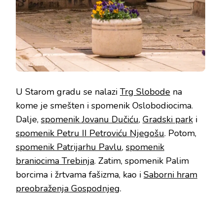
U Starom gradu se nalazi
Trg Slobode
na
kome je smešten i spomenik Oslobodiocima.
Dalje,
spomenik Jovanu Dučiću
,
Gradski park
i
spomenik Petru II Petroviću Njegošu
. Potom,
spomenik Patrijarhu Pavlu
,
spomenik
braniocima Trebinja
. Zatim, spomenik Palim
borcima i žrtvama fašizma, kao i
Saborni hram
preobraženja Gospodnjeg
.