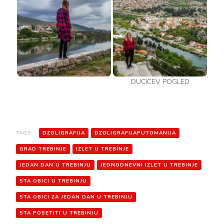
DUCICEV POGLED
TAGS:
DZOLIGRAFIJA
DZOLIGRAFIJAPUTOMANIJA
GRAD TREBINJE
IZLET U TREBINJE
JEDAN DAN U TREBINJU
JEDNODNEVNI IZLET U TREBINJE
STA OBICI U TREBINJU
STA OBICI ZA JEDAN DAN U TREBINJU
STA POSETITI U TREBINJU