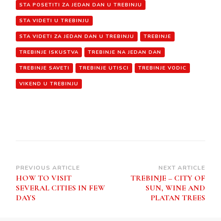
STA POSETITI ZA JEDAN DAN U TREBINJU
STA VIDETI U TREBINJU
STA VIDETI ZA JEDAN DAN U TREBINJU
TREBINJE
TREBINJE ISKUSTVA
TREBINJE NA JEDAN DAN
TREBINJE SAVETI
TREBINJE UTISCI
TREBINJE VODIC
VIKEND U TREBINJU
Post
PREVIOUS ARTICLE
NEXT ARTICLE
HOW TO VISIT
TREBINJE – CITY OF
Navigation
SEVERAL CITIES IN FEW
SUN, WINE AND
DAYS
PLATAN TREES