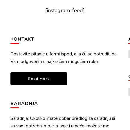
[instagram-feed]
KONTAKT
Postavite pitanje u formi ispod, a ja ću se potruditi da
Vam odgovorim u najkraćem mogućem roku.
Read More
SARADNJA
Saradnja: Ukoliko imate dobar predlog za saradnju ili
su vam potrebni moje znanje i umeće, možete me