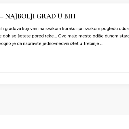
– NAJBOLJI GRAD U BIH
nih gradova koji vam na svakom koraku i pri svakom pogledu oduzim
ine dok se šetate pored reke… Ovo malo mesto odiše duhom sta
oljno je da napravite jednovnedvni izlet u Trebinje …