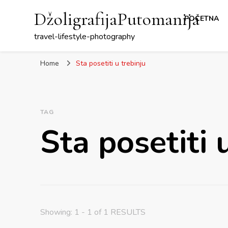
DžoligrafijaPutomanija
POČETNA
travel-lifestyle-photography
Home
Sta posetiti u trebinju
TAG
Sta posetiti 
Showing: 1 - 1 of 1 RESULTS