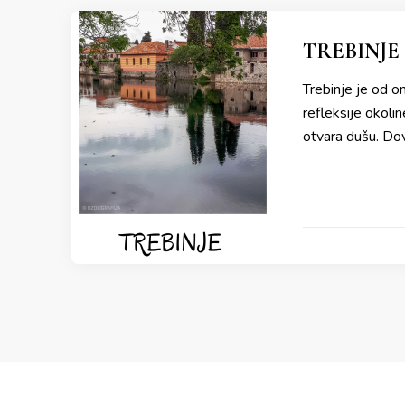
TREBINJE 
Trebinje je od o
refleksije okol
otvara dušu. Dov