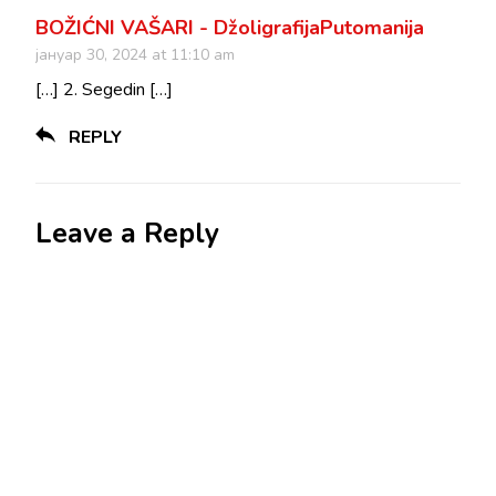
BOŽIĆNI VAŠARI - DžoligrafijaPutomanija
јануар 30, 2024 at 11:10 am
[…] 2. Segedin […]
REPLY
Leave a Reply