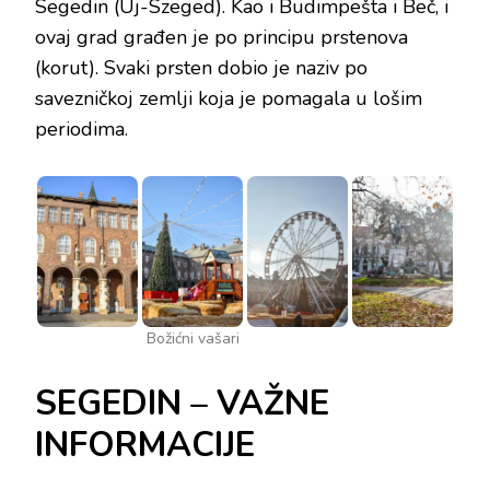
Segedin (Uj-Szeged). Kao i Budimpešta i Beč, i
ovaj grad građen je po principu prstenova
(korut). Svaki prsten dobio je naziv po
savezničkoj zemlji koja je pomagala u lošim
periodima.
Božićni vašari
SEGEDIN – VAŽNE
INFORMACIJE