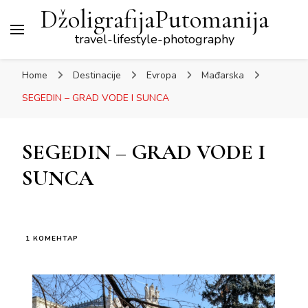
DžoligrafijaPutomanija
travel-lifestyle-photography
Home
Destinacije
Evropa
Mađarska
SEGEDIN – GRAD VODE I SUNCA
SEGEDIN – GRAD VODE I
SUNCA
НА
1 КОМЕНТАР
SEGEDIN
–
GRAD
VODE
I