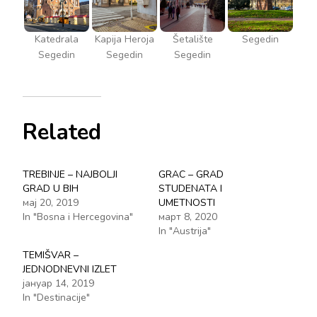
Katedrala
Kapija Heroja
Šetalište
Segedin
Segedin
Segedin
Segedin
Related
TREBINJE – NAJBOLJI
GRAC – GRAD
GRAD U BIH
STUDENATA I
мај 20, 2019
UMETNOSTI
In "Bosna i Hercegovina"
март 8, 2020
In "Austrija"
TEMIŠVAR –
JEDNODNEVNI IZLET
јануар 14, 2019
In "Destinacije"