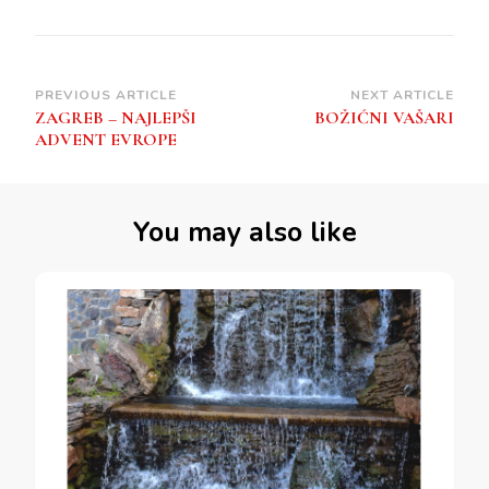
Post
PREVIOUS ARTICLE
NEXT ARTICLE
ZAGREB – NAJLEPŠI
BOŽIĆNI VAŠARI
Navigation
ADVENT EVROPE
You may also like