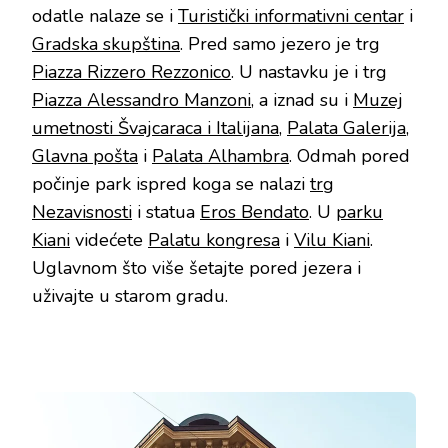
odatle nalaze se i
Turistički informativni centar
i
Gradska skupština
. Pred samo jezero je trg
Piazza Rizzero Rezzonico
. U nastavku je i trg
Piazza Alessandro Manzoni
, a iznad su i
Muzej
umetnosti Švajcaraca i Italijana
,
Palata Galerija
,
Glavna pošta
i
Palata Alhambra
. Odmah pored
počinje park ispred koga se nalazi
trg
Nezavisnosti
i statua
Eros Bendato
. U
parku
Kiani
videćete
Palatu kongresa
i
Vilu Kiani
.
Uglavnom što više šetajte pored jezera i
uživajte u starom gradu.