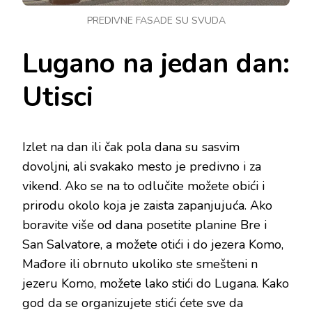
PREDIVNE FASADE SU SVUDA
Lugano na jedan dan:
Utisci
Izlet na dan ili čak pola dana su sasvim
dovoljni, ali svakako mesto je predivno i za
vikend. Ako se na to odlučite možete obići i
prirodu okolo koja je zaista zapanjujuća. Ako
boravite više od dana posetite planine Bre i
San Salvatore, a možete otići i do jezera Komo,
Mađore ili obrnuto ukoliko ste smešteni n
jezeru Komo, možete lako stići do Lugana. Kako
god da se organizujete stići ćete sve da