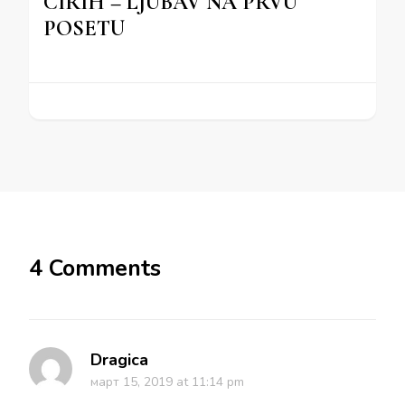
CIRIH – LJUBAV NA PRVU
POSETU
4 Comments
Dragica
март 15, 2019 at 11:14 pm