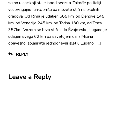
samo ranac koji staje ispod sedista. Takođe po Italiji
vozovi sjajno funkcionišu pa možete stići i iz okolnih
gradova. Od Rima je udaljen 585 km, od Đenove 145
km, od Venecije 245 km, od Torina 130 km, od Trsta
357km. Vozom se brzo stiže i do Švajcarske, Lugano je
udaljen svega 62 km pa savetujem da iz Milana
obavezno isplanirate jednodnevni izlet u Lugano. […]
REPLY
Leave a Reply