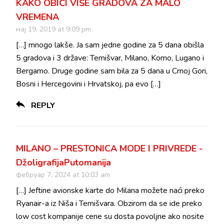
KAKO OBIĆI VIŠE GRADOVA ZA MALO
VREMENA
мај 19, 2019 at 9:09 pm
[…] mnogo lakše. Ja sam jedne godine za 5 dana obišla
5 gradova i 3 države: Temišvar, Milano, Komo, Lugano i
Bergamo. Druge godine sam bila za 5 dana u Crnoj Gori,
Bosni i Hercegovini i Hrvatskoj, pa evo […]
REPLY
MILANO – PRESTONICA MODE I PRIVREDE -
DžoligrafijaPutomanija
фебруар 7, 2024 at 10:03 am
[…] Jeftine avionske karte do Milana možete naći preko
Ryanair-a iz Niša i Temišvara. Obzirom da se ide preko
low cost kompanije cene su dosta povoljne ako nosite