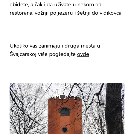
obiđete, a čak i da uživate u nekom od
restorana, vožnji po jezeru i šetnji do vidikovca.
Ukoliko vas zanimaju i druga mesta u
Švajcarskoj više pogledajte
ovde