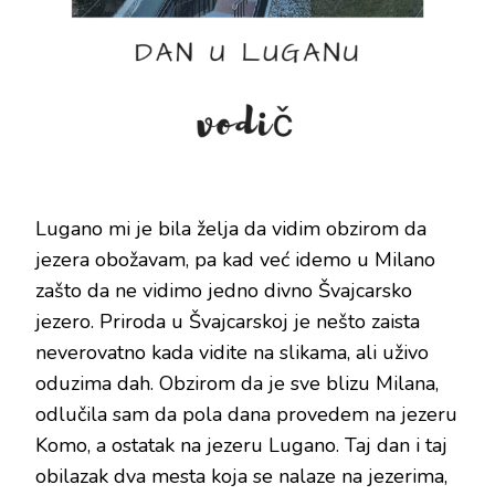
Lugano mi je bila želja da vidim obzirom da
jezera obožavam, pa kad već idemo u Milano
zašto da ne vidimo jedno divno Švajcarsko
jezero. Priroda u Švajcarskoj je nešto zaista
neverovatno kada vidite na slikama, ali uživo
oduzima dah. Obzirom da je sve blizu Milana,
odlučila sam da pola dana provedem na jezeru
Komo, a ostatak na jezeru Lugano. Taj dan i taj
obilazak dva mesta koja se nalaze na jezerima,