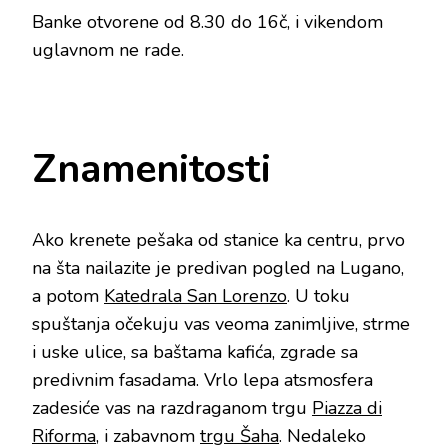
Banke otvorene od 8.30 do 16č, i vikendom
uglavnom ne rade.
Znamenitosti
Ako krenete pešaka od stanice ka centru, prvo
na šta nailazite je predivan pogled na Lugano,
a potom
Katedrala San Lorenzo
. U toku
spuštanja očekuju vas veoma zanimljive, strme
i uske ulice, sa baštama kafića, zgrade sa
predivnim fasadama. Vrlo lepa atsmosfera
zadesiće vas na razdraganom trgu
Piazza di
Riforma
, i zabavnom
trgu Šaha
. Nedaleko