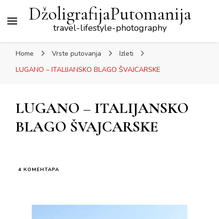
DžoligrafijaPutomanija
travel-lifestyle-photography
Home
Vrste putovanja
Izleti
LUGANO – ITALIJANSKO BLAGO ŠVAJCARSKE
LUGANO – ITALIJANSKO
BLAGO ŠVAJCARSKE
НА
4 КОМЕНТАРА
LUGANO
–
ITALIJANSKO
BLAGO
ŠVAJCARSKE