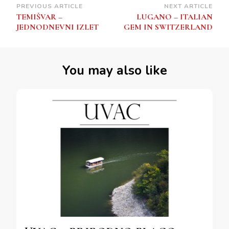
Post
PREVIOUS ARTICLE
NEXT ARTICLE
TEMIŠVAR –
LUGANO – ITALIAN
Navigation
JEDNODNEVNI IZLET
GEM IN SWITZERLAND
You may also like