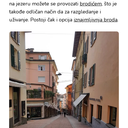
na jezeru možete se provozati
brodićem
, što je
takođe odličan način da za razgledanje i
uživanje. Postoji čak i opcija
iznajmljivnja broda
.