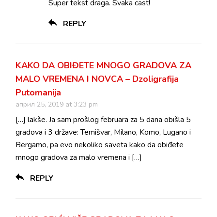
Super tekst draga. Svaka cast!
REPLY
KAKO DA OBIĐETE MNOGO GRADOVA ZA
MALO VREMENA I NOVCA – Dzoligrafija
Putomanija
април 25, 2019 at 3:23 pm
[…] lakše. Ja sam prošlog februara za 5 dana obišla 5
gradova i 3 države: Temišvar, Milano, Komo, Lugano i
Bergamo, pa evo nekoliko saveta kako da obiđete
mnogo gradova za malo vremena i […]
REPLY