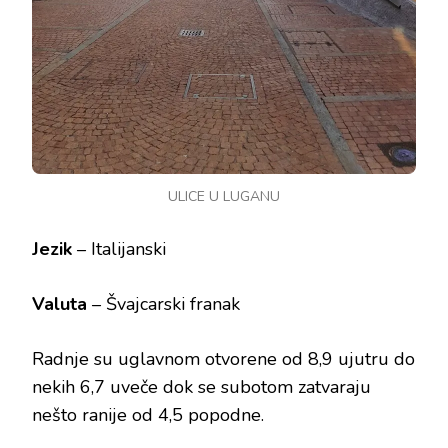
ULICE U LUGANU
Jezik
– Italijanski
Valuta
– Švajcarski franak
Radnje su uglavnom otvorene od 8,9 ujutru do
nekih 6,7 uveče dok se subotom zatvaraju
nešto ranije od 4,5 popodne.