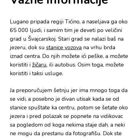
Lugano pripada regiji Tićino, a naseljava ga oko
65 000 ljudi, i samim tim je deveti po veličini
grad u Švajcarskoj. Stari grad se nalazi baš na
jezeru, dok su
stanice vozova
na vrhu brda
iznad centra. Do njih možete ići peške, a možete
koristiti i
žičaru
, ili autobus. Osim toga, možete
koristiti i taksi usluge.
Ja preporučujem šetnju jer ima mnogo toga da
se vidi, a posebno je divan utisak kada se od
stanice spuštate ka centru, potom se šetate oko
jezera i pred polazak se popnete na vidikovac
sa pogledom od koga nekima staje dah, a neki
ne mogu da prestanu da fotografišu. Dok ste