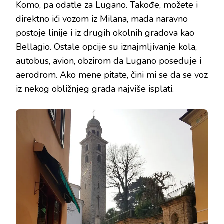
Komo, pa odatle za Lugano. Takođe, možete i
direktno ići vozom iz Milana, mada naravno
postoje linije i iz drugih okolnih gradova kao
Bellagio. Ostale opcije su iznajmljivanje kola,
autobus, avion, obzirom da Lugano poseduje i
aerodrom. Ako mene pitate, čini mi se da se voz
iz nekog obližnjeg grada najviše isplati.