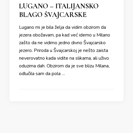
LUGANO – ITALIJANSKO
BLAGO ŠVAJCARSKE
Lugano mi je bila želja da vidim obzirom da
jezera obožavam, pa kad već idemo u Milano
zašto da ne vidimo jedno divno Švajcarsko
jezero. Priroda u Švajcarskoj je nešto zaista
neverovatno kada vidite na slikama, ali uživo
oduzima dah. Obzirom da je sve blizu Milana,
odlučila sam da pola …