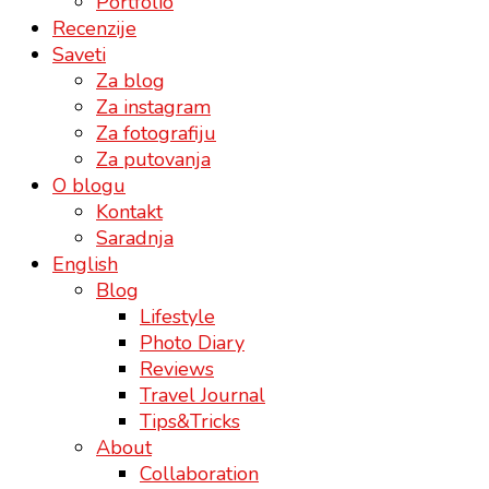
Portfolio
Recenzije
Saveti
Za blog
Za instagram
Za fotografiju
Za putovanja
O blogu
Kontakt
Saradnja
English
Blog
Lifestyle
Photo Diary
Reviews
Travel Journal
Tips&Tricks
About
Collaboration