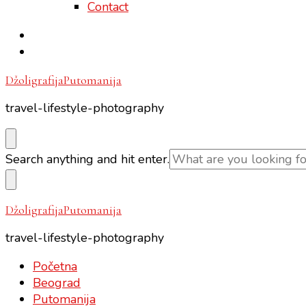
Contact
DžoligrafijaPutomanija
travel-lifestyle-photography
Looking
Search anything and hit enter.
for
Something?
DžoligrafijaPutomanija
travel-lifestyle-photography
Početna
Beograd
Putomanija