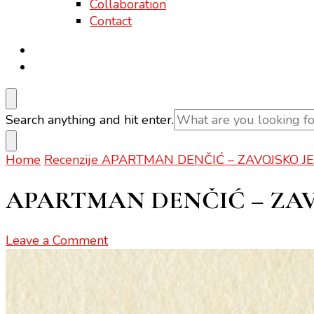
Collaboration
Contact
Looking
Search anything and hit enter.
for
Something?
Home
Recenzije
APARTMAN DENČIĆ – ZAVOJSKO J
APARTMAN DENČIĆ – ZAV
on
Leave a Comment
APARTMAN
DENČIĆ
–
ZAVOJSKO