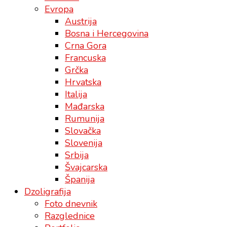
Evropa
Austrija
Bosna i Hercegovina
Crna Gora
Francuska
Grčka
Hrvatska
Italija
Mađarska
Rumunija
Slovačka
Slovenija
Srbija
Švajcarska
Španija
Dzoligrafija
Foto dnevnik
Razglednice