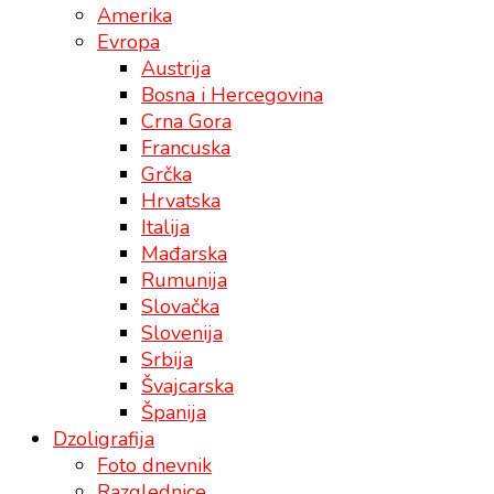
Amerika
Evropa
Austrija
Bosna i Hercegovina
Crna Gora
Francuska
Grčka
Hrvatska
Italija
Mađarska
Rumunija
Slovačka
Slovenija
Srbija
Švajcarska
Španija
Dzoligrafija
Foto dnevnik
Razglednice