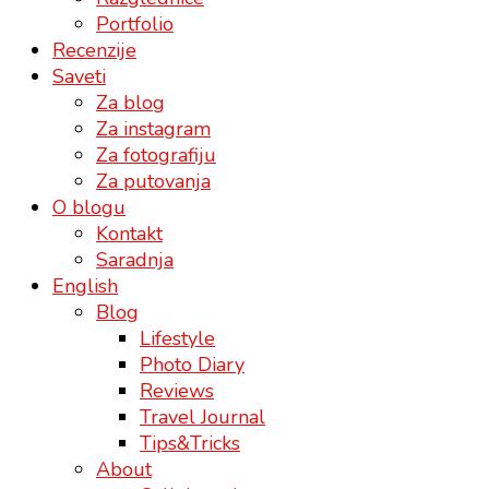
Portfolio
Recenzije
Saveti
Za blog
Za instagram
Za fotografiju
Za putovanja
O blogu
Kontakt
Saradnja
English
Blog
Lifestyle
Photo Diary
Reviews
Travel Journal
Tips&Tricks
About