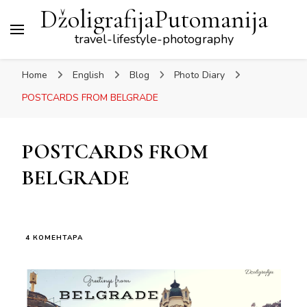
DžoligrafijaPutomanija
travel-lifestyle-photography
Home
English
Blog
Photo Diary
POSTCARDS FROM BELGRADE
POSTCARDS FROM
BELGRADE
НА
4 КОМЕНТАРА
POSTCARDS
FROM
BELGRADE