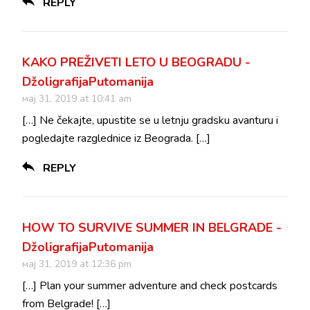
REPLY
KAKO PREŽIVETI LETO U BEOGRADU -
DžoligrafijaPutomanija
мај 31, 2019 at 10:41 am
[…] Ne čekajte, upustite se u letnju gradsku avanturu i
pogledajte razglednice iz Beograda. […]
REPLY
HOW TO SURVIVE SUMMER IN BELGRADE -
DžoligrafijaPutomanija
мај 31, 2019 at 12:36 pm
[…] Plan your summer adventure and check postcards
from Belgrade! […]