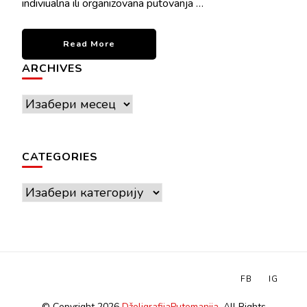
indiviualna ili organizovana putovanja …
Read More
ARCHIVES
Archives
CATEGORIES
Categories
FB
IG
© Copyright 2026
DžoligrafijaPutomanija
. All Rights