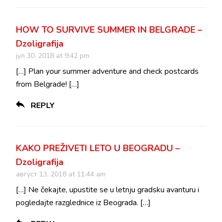
HOW TO SURVIVE SUMMER IN BELGRADE –
Dzoligrafija
јул 30, 2018 at 9:42 pm
[…] Plan your summer adventure and check postcards
from Belgrade! […]
REPLY
KAKO PREŽIVETI LETO U BEOGRADU –
Dzoligrafija
август 13, 2018 at 11:44 am
[…] Ne čekajte, upustite se u letnju gradsku avanturu i
pogledajte razglednice iz Beograda. […]