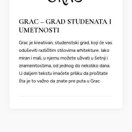
GRAC – GRAD STUDENATA I
UMETNOSTI
Grac je kreativan, studenstski grad, koji će vas
oduševiti različitim stilovima arhitekture. Iako
miran i mali, u njemu možete uživati u šetnji i
znamenitostima, od jednog do nekoliko dana.
U daljem tekstu imaćete priliku da pročitate
šta je to važno da znate pre puta u Grac.