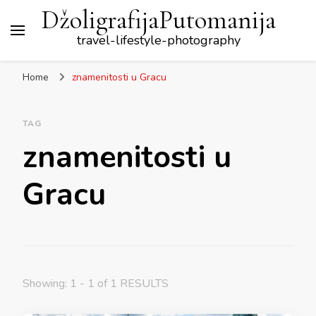
DžoligrafijaPutomanija
travel-lifestyle-photography
Home
znamenitosti u Gracu
TAG
znamenitosti u
Gracu
Showing: 1 - 1 of 1 RESULTS