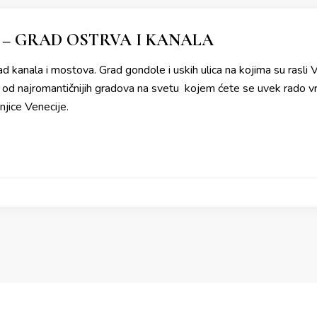
 – GRAD OSTRVA I KANALA
 kanala i mostova. Grad gondole i uskih ulica na kojima su rasli V
 od najromantičnijih gradova na svetu kojem ćete se uvek rado vra
njice Venecije.