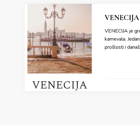
VENECIJA
VENECIJA je grad
karnevala. Jedan
prošlosti i današ