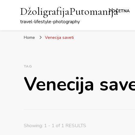
DžoligrafijaPutomanija
POČETNA
travel-lifestyle-photography
Home
Venecija saveti
TAG
Venecija save
Showing: 1 - 1 of 1 RESULTS