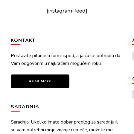
[instagram-feed]
KONTAKT
Postavite pitanje u formi ispod, a ja ću se potruditi da
Vam odgovorim u najkraćem mogućem roku.
Read More
SARADNJA
Saradnja: Ukoliko imate dobar predlog za saradnju ili
su vam potrebni moje znanje i umeće, možete me