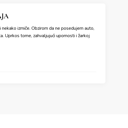
AJA
 nekako izmiče. Obzirom da ne posedujem auto,
. Uprkos tome, zahvaljujući upornosti i žarkoj