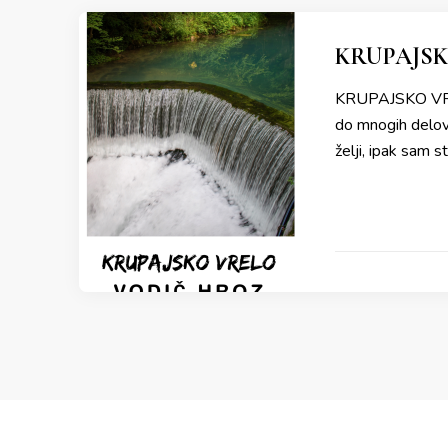
KRUPAJSK
KRUPAJSKO VRELO
do mnogih delova
želji, ipak sam s