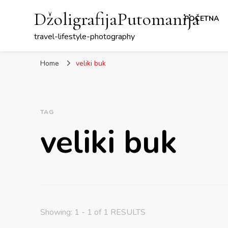
DžoligrafijaPutomanija
POČETNA
travel-lifestyle-photography
Home
veliki buk
TAG
veliki buk
Showing: 1 - 1 of 1 RESULTS