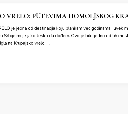
O VRELO: PUTEVIMA HOMOLJSKOG KR
 je jedna od destinacija koju planiram već godinama i uvek mi
 Srbije mi je jako teško da dođem. Ovo je bilo jedno od tih mesta
tigla na Krupajsko vrelo. …