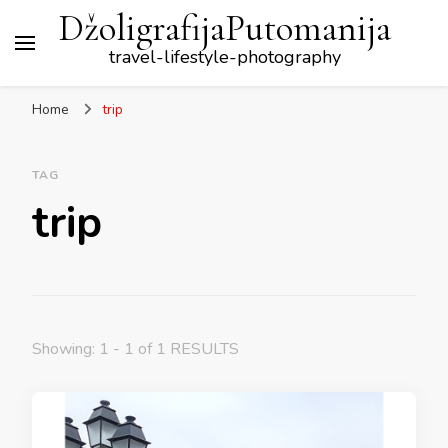
DžoligrafijaPutomanija
travel-lifestyle-photography
Home
trip
TAG
trip
Showing: 1 - 1 of 1 RESULTS