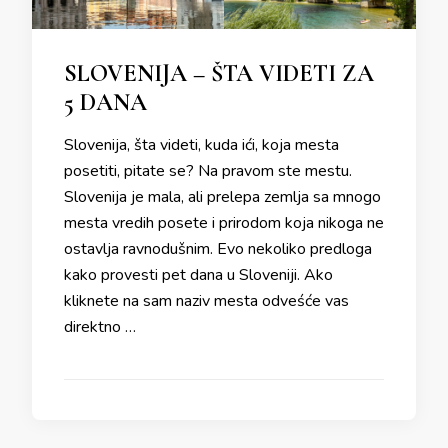
SLOVENIJA – ŠTA VIDETI ZA
5 DANA
Slovenija, šta videti, kuda ići, koja mesta
posetiti, pitate se? Na pravom ste mestu.
Slovenija je mala, ali prelepa zemlja sa mnogo
mesta vredih posete i prirodom koja nikoga ne
ostavlja ravnodušnim. Evo nekoliko predloga
kako provesti pet dana u Sloveniji. Ako
kliknete na sam naziv mesta odveśće vas
direktno …