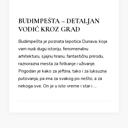
BUDIMPEŠTA – DETALJAN
VODIČ KROZ GRAD
Budimpešta je poznata lepotica Dunava, koja
vam nudi dugu istoriju, fenomenalnu
arhitekturu, sjajnu hranu, fantastičnu prirodu,
raznorazna mesta za fotkanje i uživanje.
Prigodan je kako za jeftina, tako i za luksuzna
putovanja, pa ima za svakog po nešto, a za
nekoga sve. On je u isto vreme i star i …