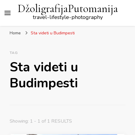
DžoligrafijaPutomanija
travel-lifestyle-photography
Home
Sta videti u Budimpesti
TAG
Sta videti u
Budimpesti
Showing: 1 - 1 of 1 RESULTS