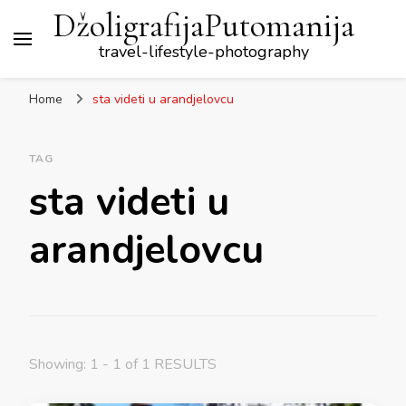
DžoligrafijaPutomanija
travel-lifestyle-photography
Home
sta videti u arandjelovcu
TAG
sta videti u
arandjelovcu
Showing: 1 - 1 of 1 RESULTS