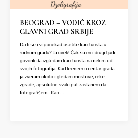
BEOGRAD – VODIČ KROZ
GLAVNI GRAD SRBIJE
Da li se i vi ponekad osetite kao turista u
rodnom gradu? Ja uvek! Čak su mi i drugi ljudi
govorili da izgledam kao turista na nekim od
svojih fotografija. Kad krenem u centar grada
ja zveram okolo i gledam mostove, reke,
zgrade, apsolutno svaki put zastanem da
fotografišem. Kao …