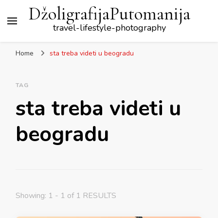
DžoligrafijaPutomanija
travel-lifestyle-photography
Home
sta treba videti u beogradu
TAG
sta treba videti u
beogradu
Showing: 1 - 1 of 1 RESULTS