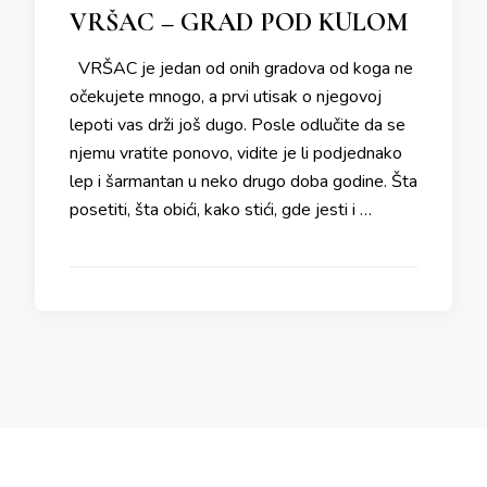
VRŠAC – GRAD POD KULOM
VRŠAC je jedan od onih gradova od koga ne
očekujete mnogo, a prvi utisak o njegovoj
lepoti vas drži još dugo. Posle odlučite da se
njemu vratite ponovo, vidite je li podjednako
lep i šarmantan u neko drugo doba godine. Šta
posetiti, šta obići, kako stići, gde jesti i …