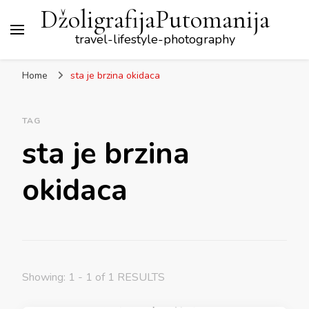
DžoligrafijaPutomanija
travel-lifestyle-photography
Home
sta je brzina okidaca
TAG
sta je brzina
okidaca
Showing: 1 - 1 of 1 RESULTS