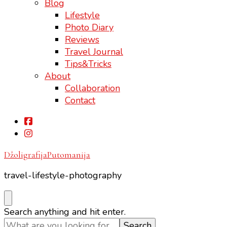
Blog
Lifestyle
Photo Diary
Reviews
Travel Journal
Tips&Tricks
About
Collaboration
Contact
DžoligrafijaPutomanija
travel-lifestyle-photography
Looking
Search anything and hit enter.
for