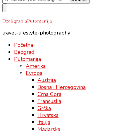
Something?
DžoligrafijaPutomanija
travel-lifestyle-photography
Početna
Beograd
Putomanija
Amerika
Evropa
Austrija
Bosna i Hercegovina
Crna Gora
Francuska
Grčka
Hrvatska
Italija
Mađarska