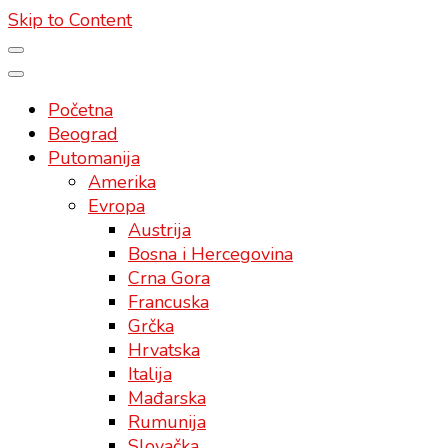
Skip to Content
Početna
Beograd
Putomanija
Amerika
Evropa
Austrija
Bosna i Hercegovina
Crna Gora
Francuska
Grčka
Hrvatska
Italija
Mađarska
Rumunija
Slovačka