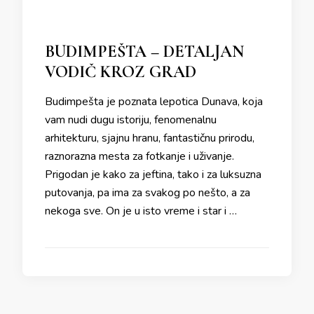
BUDIMPEŠTA – DETALJAN
VODIČ KROZ GRAD
Budimpešta je poznata lepotica Dunava, koja
vam nudi dugu istoriju, fenomenalnu
arhitekturu, sjajnu hranu, fantastičnu prirodu,
raznorazna mesta za fotkanje i uživanje.
Prigodan je kako za jeftina, tako i za luksuzna
putovanja, pa ima za svakog po nešto, a za
nekoga sve. On je u isto vreme i star i …