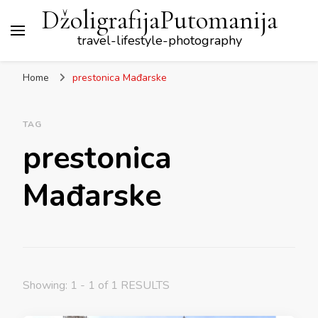
DžoligrafijaPutomanija
travel-lifestyle-photography
Home
prestonica Mađarske
TAG
prestonica
Mađarske
Showing: 1 - 1 of 1 RESULTS