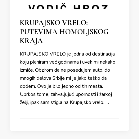
KRUPAJSKO VRELO:
PUTEVIMA HOMOLJSKOG
KRAJA
KRUPAJSKO VRELO je jedna od destinacija
koju planiram već godinama i uvek mi nekako
izmiče. Obzirom da ne posedujem auto, do
mnogih delova Srbije mi je jako teško da
dođem. Ovo je bilo jedno od tih mesta.
Uprkos tome, zahvaljujući upornosti i žarkoj
želji, ipak sam stigla na Krupajsko vrelo. …