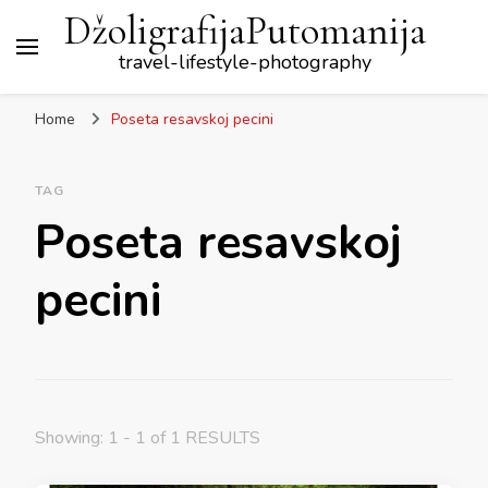
DžoligrafijaPutomanija
travel-lifestyle-photography
Home
Poseta resavskoj pecini
TAG
Poseta resavskoj
pecini
Showing: 1 - 1 of 1 RESULTS