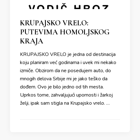
KRUPAJSKO VRELO:
PUTEVIMA HOMOLJSKOG
KRAJA
KRUPAJSKO VRELO je jedna od destinacija
koju planiram već godinama i uvek mi nekako
izmiče. Obzirom da ne posedujem auto, do
mnogih delova Srbije mi je jako teško da
dođem. Ovo je bilo jedno od tih mesta.
Uprkos tome, zahvaljujući upornosti i žarkoj
želji, ipak sam stigla na Krupajsko vrelo. …