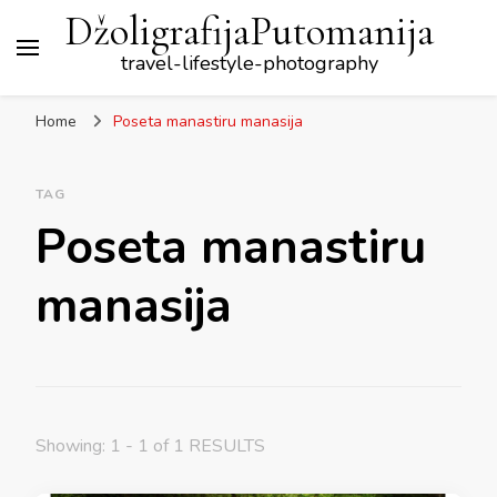
DžoligrafijaPutomanija
travel-lifestyle-photography
Home
Poseta manastiru manasija
TAG
Poseta manastiru
manasija
Showing: 1 - 1 of 1 RESULTS