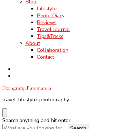
Blog
Lifestyle
Photo Diary
Reviews
Travel Journal
Tips&Tricks
About
Collaboration
Contact
DžoligrafijaPutomanija
travel-lifestyle-photography
Looking
Search anything and hit enter.
for