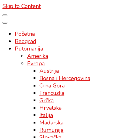
Skip to Content
Početna
Beograd
Putomanija
Amerika
Evropa
Austrija
Bosna i Hercegovina
Crna Gora
Francuska
Grčka
Hrvatska
Italija
Mađarska
Rumunija
Slovačka