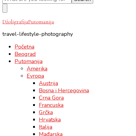
Something?
DžoligrafijaPutomanija
travel-lifestyle-photography
Početna
Beograd
Putomanija
Amerika
Evropa
Austrija
Bosna i Hercegovina
Crna Gora
Francuska
Grčka
Hrvatska
Italija
Mađarska