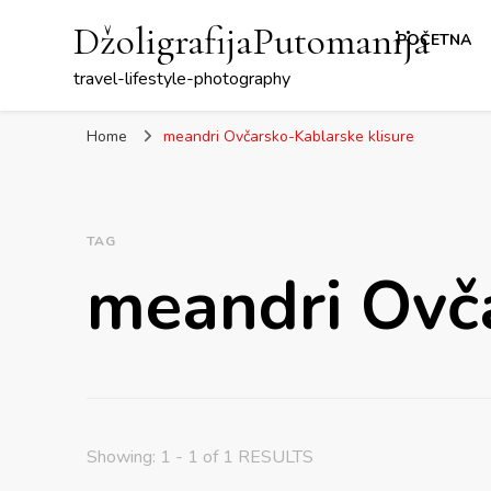
DžoligrafijaPutomanija
POČETNA
travel-lifestyle-photography
Home
meandri Ovčarsko-Kablarske klisure
TAG
meandri Ovča
Showing: 1 - 1 of 1 RESULTS