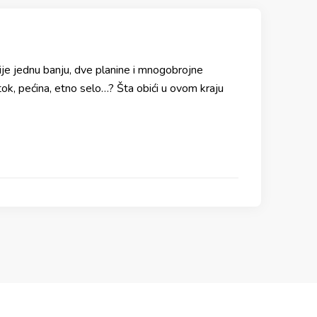
ije jednu banju, dve planine i mnogobrojne
 potok, pećina, etno selo…? Šta obići u ovom kraju