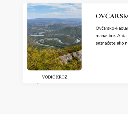
OVČARSK
Ovčarsko-kablars
manastire. A da l
saznaćete ako na