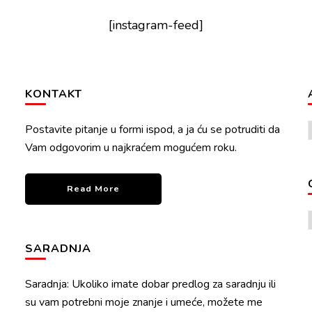
[instagram-feed]
KONTAKT
Postavite pitanje u formi ispod, a ja ću se potruditi da
Vam odgovorim u najkraćem mogućem roku.
Read More
SARADNJA
Saradnja: Ukoliko imate dobar predlog za saradnju ili
su vam potrebni moje znanje i umeće, možete me