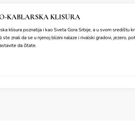
O-KABLARSKA KLISURA
ka klisura poznatija i kao Sveta Gora Srbije, a u svom središtu kr
i ste znali da se u njenoj blizini nalaze i rivalski gradovi, jezero,
stavite da čitate.