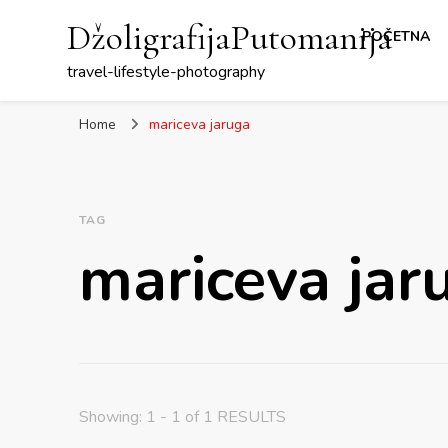
DžoligrafijaPutomanija
POČETNA
travel-lifestyle-photography
Home
mariceva jaruga
TAG
mariceva jar
Showing: 1 - 1 of 1 RESULTS