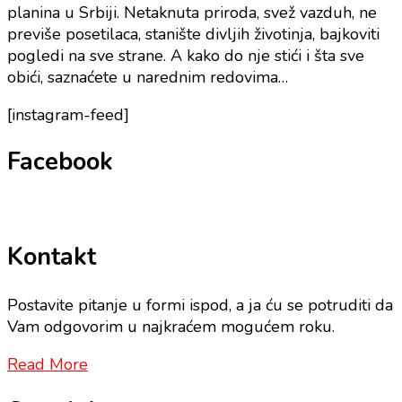
planina u Srbiji. Netaknuta priroda, svež vazduh, ne
previše posetilaca, stanište divljih životinja, bajkoviti
pogledi na sve strane. A kako do nje stići i šta sve
obići, saznaćete u narednim redovima…
[instagram-feed]
Facebook
Kontakt
Postavite pitanje u formi ispod, a ja ću se potruditi da
Vam odgovorim u najkraćem mogućem roku.
Read More