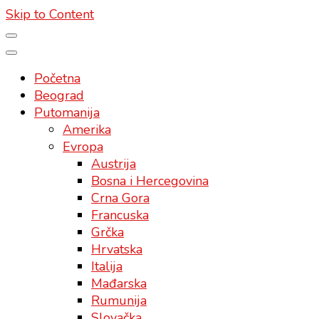
Skip to Content
Početna
Beograd
Putomanija
Amerika
Evropa
Austrija
Bosna i Hercegovina
Crna Gora
Francuska
Grčka
Hrvatska
Italija
Mađarska
Rumunija
Slovačka