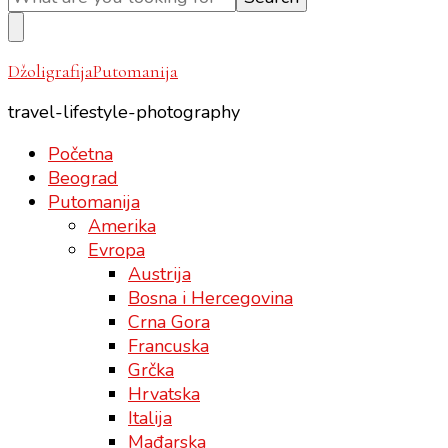
Something?
DžoligrafijaPutomanija
travel-lifestyle-photography
Početna
Beograd
Putomanija
Amerika
Evropa
Austrija
Bosna i Hercegovina
Crna Gora
Francuska
Grčka
Hrvatska
Italija
Mađarska