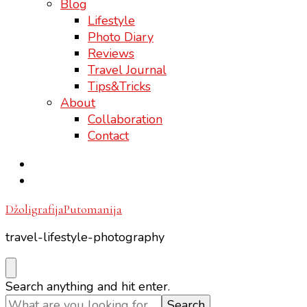
Blog
Lifestyle
Photo Diary
Reviews
Travel Journal
Tips&Tricks
About
Collaboration
Contact
DžoligrafijaPutomanija
travel-lifestyle-photography
Looking
Search anything and hit enter.
for