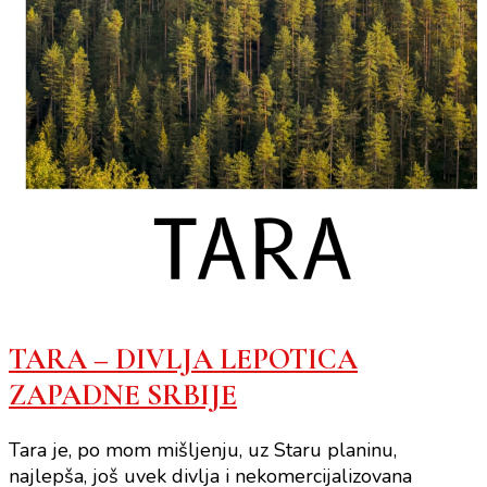
TARA – DIVLJA LEPOTICA
ZAPADNE SRBIJE
Tara je, po mom mišljenju, uz Staru planinu,
najlepša, još uvek divlja i nekomercijalizovana