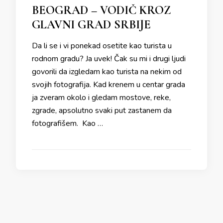
BEOGRAD – VODIČ KROZ
GLAVNI GRAD SRBIJE
Da li se i vi ponekad osetite kao turista u
rodnom gradu? Ja uvek! Čak su mi i drugi ljudi
govorili da izgledam kao turista na nekim od
svojih fotografija. Kad krenem u centar grada
ja zveram okolo i gledam mostove, reke,
zgrade, apsolutno svaki put zastanem da
fotografišem. Kao …