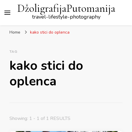
DžoligrafijaPutomanija
travel-lifestyle-photography
Home
kako stici do oplenca
TAG
kako stici do
oplenca
Showing: 1 - 1 of 1 RESULTS