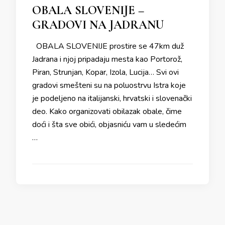
OBALA SLOVENIJE –
GRADOVI NA JADRANU
OBALA SLOVENIJE prostire se 47km duž
Jadrana i njoj pripadaju mesta kao Portorož,
Piran, Strunjan, Kopar, Izola, Lucija… Svi ovi
gradovi smešteni su na poluostrvu Istra koje
je podeljeno na italijanski, hrvatski i slovenački
deo. Kako organizovati obilazak obale, čime
doći i šta sve obići, objasniću vam u sledećim
…