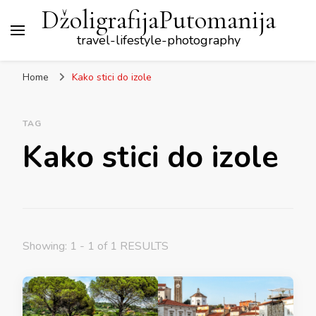
DžoligrafijaPutomanija
travel-lifestyle-photography
Home
Kako stici do izole
TAG
Kako stici do izole
Showing: 1 - 1 of 1 RESULTS