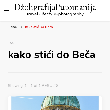
DžoligrafijaPutomanija
travel-lifestyle-photography
Home
kako stići do Beča
TAG
kako stići do Beča
Showing: 1 - 1 of 1 RESULTS