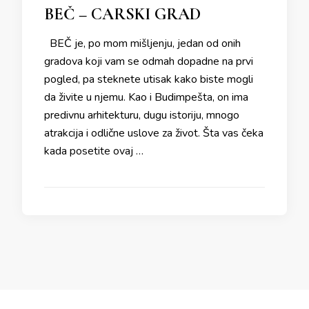
BEČ – CARSKI GRAD
BEČ je, po mom mišljenju, jedan od onih
gradova koji vam se odmah dopadne na prvi
pogled, pa steknete utisak kako biste mogli
da živite u njemu. Kao i Budimpešta, on ima
predivnu arhitekturu, dugu istoriju, mnogo
atrakcija i odlične uslove za život. Šta vas čeka
kada posetite ovaj …