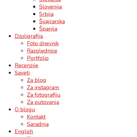
Slovenija
Srbija
Švajcarska
Španija
Dzoligrafija
Foto dnevnik
Razglednice
Portfolio
Recenzije
Saveti
Za blog
Za instagram
Za fotografiju
Za putovanja
O blogu
Kontakt
Saradnja
English