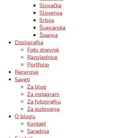
Slovačka
Slovenija
Srbija
Švajcarska
Španija
Dzoligrafija
Foto dnevnik
Razglednice
Portfolio
Recenzije
Saveti
Za blog
Za instagram
Za fotografiju
Za putovanja
O blogu
Kontakt
Saradnja