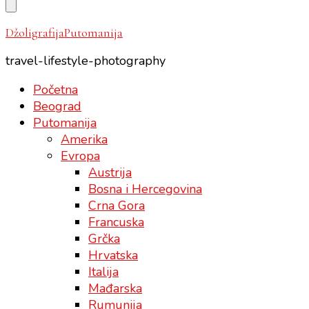
Something?
DžoligrafijaPutomanija
travel-lifestyle-photography
Početna
Beograd
Putomanija
Amerika
Evropa
Austrija
Bosna i Hercegovina
Crna Gora
Francuska
Grčka
Hrvatska
Italija
Mađarska
Rumunija