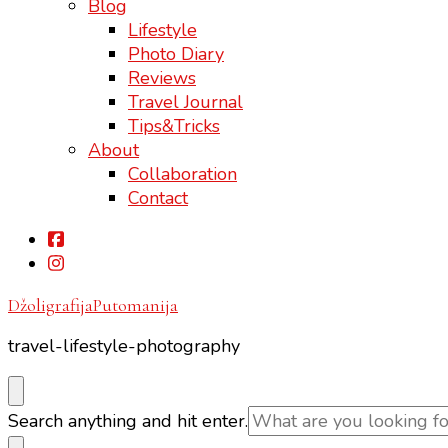
Blog
Lifestyle
Photo Diary
Reviews
Travel Journal
Tips&Tricks
About
Collaboration
Contact
DžoligrafijaPutomanija
travel-lifestyle-photography
Looking
Search anything and hit enter.
for