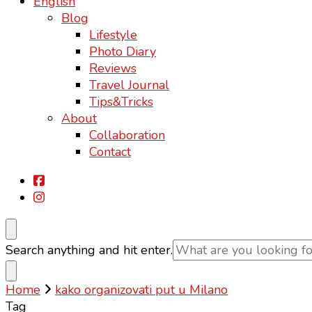
English
Blog
Lifestyle
Photo Diary
Reviews
Travel Journal
Tips&Tricks
About
Collaboration
Contact
Looking
Search anything and hit enter.
for
Something?
Home
kako organizovati put u Milano
Tag