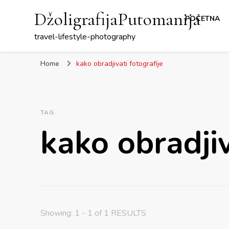
DžoligrafijaPutomanija
POČETNA
travel-lifestyle-photography
Home
kako obradjivati fotografije
TAG
kako obradjiv
Showing: 1 - 1 of 1 RESULTS