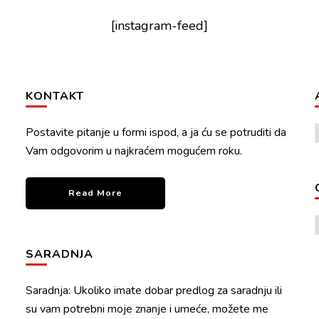
[instagram-feed]
KONTAKT
Postavite pitanje u formi ispod, a ja ću se potruditi da
Vam odgovorim u najkraćem mogućem roku.
Read More
SARADNJA
Saradnja: Ukoliko imate dobar predlog za saradnju ili
su vam potrebni moje znanje i umeće, možete me