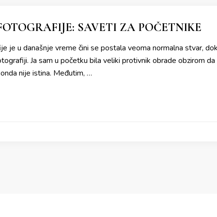
OTOGRAFIJE: SAVETI ZA POČETNIKE
je je u današnje vreme čini se postala veoma normalna stvar, dok 
tografiji. Ja sam u početku bila veliki protivnik obrade obzirom da 
 onda nije istina. Međutim, …