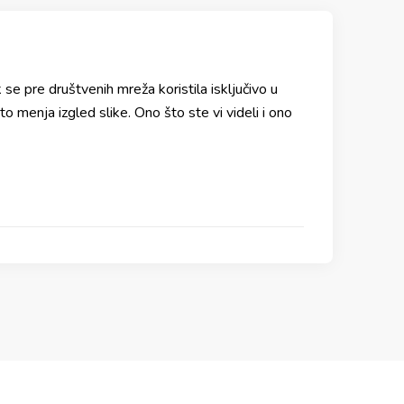
se pre društvenih mreža koristila isključivo u
to menja izgled slike. Ono što ste vi videli i ono