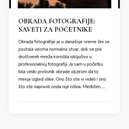
OBRADA FOTOGRAFIJE:
SAVETI ZA POČETNIKE
Obrada fotografije je u današnje vreme čini se
postala veoma normalna stvar, dok se pre
društvenih mreža koristila isključivo u
profesionalnoj fotografiji. Ja sam u početku
bila veliki protivnik obrade obzirom da to
menja izgled slike. Ono što ste vi videli i ono
što ste napravili onda nije istina. Međutim, …