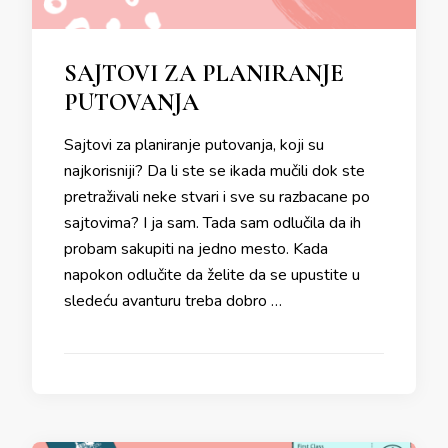
SAJTOVI ZA PLANIRANJE
PUTOVANJA
Sajtovi za planiranje putovanja, koji su
najkorisniji? Da li ste se ikada mučili dok ste
pretraživali neke stvari i sve su razbacane po
sajtovima? I ja sam. Tada sam odlučila da ih
probam sakupiti na jedno mesto. Kada
napokon odlučite da želite da se upustite u
sledeću avanturu treba dobro …