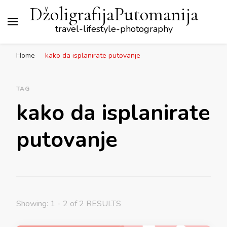
DžoligrafijaPutomanija
travel-lifestyle-photography
Home
kako da isplanirate putovanje
TAG
kako da isplanirate
putovanje
Showing: 1 - 2 of 2 RESULTS