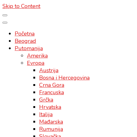
Skip to Content
Početna
Beograd
Putomanija
Amerika
Evropa
Austrija
Bosna i Hercegovina
Crna Gora
Francuska
Grčka
Hrvatska
Italija
Mađarska
Rumunija
Slovačka