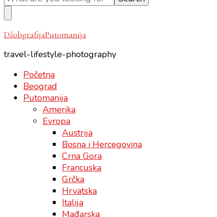
Something?
DžoligrafijaPutomanija
travel-lifestyle-photography
Početna
Beograd
Putomanija
Amerika
Evropa
Austrija
Bosna i Hercegovina
Crna Gora
Francuska
Grčka
Hrvatska
Italija
Mađarska