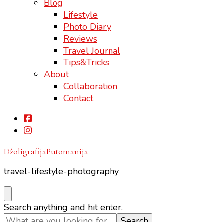
Blog
Lifestyle
Photo Diary
Reviews
Travel Journal
Tips&Tricks
About
Collaboration
Contact
DžoligrafijaPutomanija
travel-lifestyle-photography
Looking
Search anything and hit enter.
for