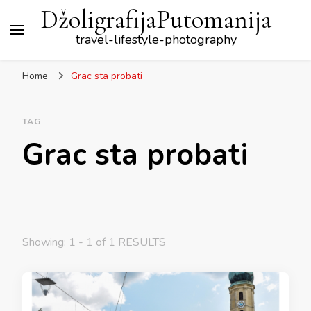
DžoligrafijaPutomanija
travel-lifestyle-photography
Home
Grac sta probati
TAG
Grac sta probati
Showing: 1 - 1 of 1 RESULTS