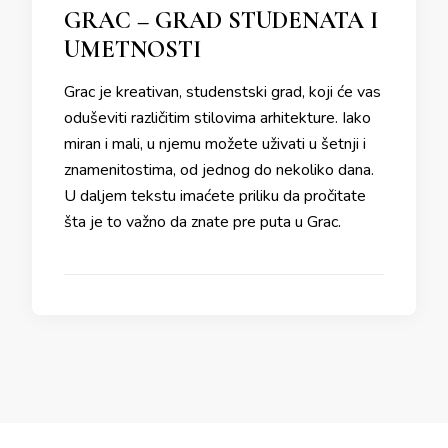
GRAC – GRAD STUDENATA I
UMETNOSTI
Grac je kreativan, studenstski grad, koji će vas
oduševiti različitim stilovima arhitekture. Iako
miran i mali, u njemu možete uživati u šetnji i
znamenitostima, od jednog do nekoliko dana.
U daljem tekstu imaćete priliku da pročitate
šta je to važno da znate pre puta u Grac.