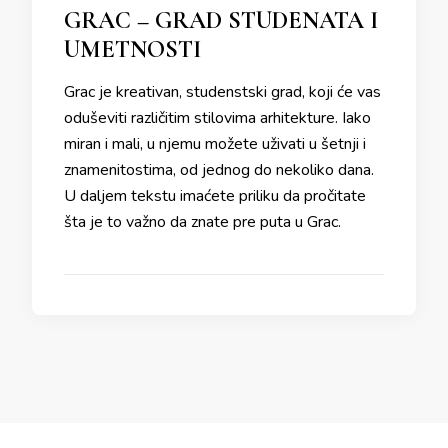
GRAC – GRAD STUDENATA I
UMETNOSTI
Grac je kreativan, studenstski grad, koji će vas
oduševiti različitim stilovima arhitekture. Iako
miran i mali, u njemu možete uživati u šetnji i
znamenitostima, od jednog do nekoliko dana.
U daljem tekstu imaćete priliku da pročitate
šta je to važno da znate pre puta u Grac.