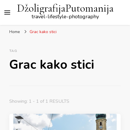
DžoligrafijaPutomanija
travel-lifestyle-photography
Home
Grac kako stici
TAG
Grac kako stici
Showing: 1 - 1 of 1 RESULTS